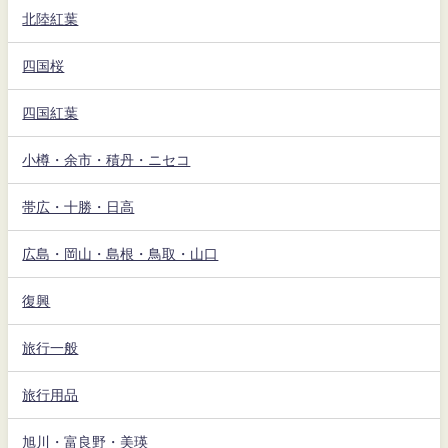
北陸紅葉
四国桜
四国紅葉
小樽・余市・積丹・ニセコ
帯広・十勝・日高
広島・岡山・島根・鳥取・山口
復興
旅行一般
旅行用品
旭川・富良野・美瑛