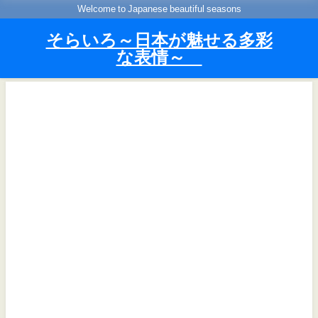
Welcome to Japanese beautiful seasons
そらいろ～日本が魅せる多彩
な表情～