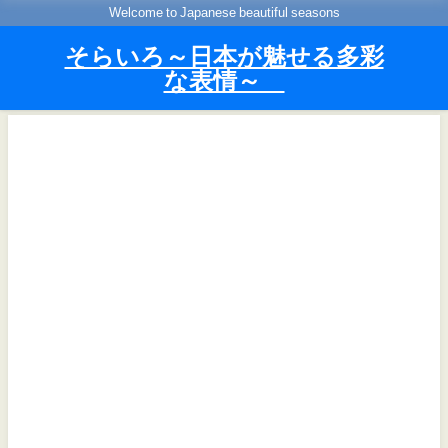
Welcome to Japanese beautiful seasons
そらいろ～日本が魅せる多彩
な表情～