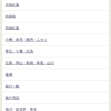
北陸紅葉
四国桜
四国紅葉
小樽・余市・積丹・ニセコ
帯広・十勝・日高
広島・岡山・島根・鳥取・山口
復興
旅行一般
旅行用品
旭川・富良野・美瑛