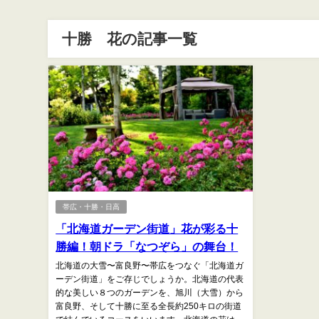
十勝 花の記事一覧
帯広・十勝・日高
「北海道ガーデン街道」花が彩る十
勝編！朝ドラ「なつぞら」の舞台！
北海道の大雪〜富良野〜帯広をつなぐ「北海道ガ
ーデン街道」をご存じでしょうか。北海道の代表
的な美しい８つのガーデンを、旭川（大雪）から
富良野、そして十勝に至る全長約250キロの街道