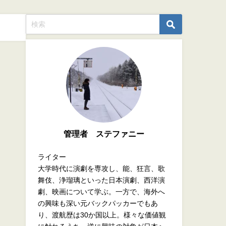
管理者 ステファニー
ライター
大学時代に演劇を専攻し、能、狂言、歌
舞伎、浄瑠璃といった日本演劇、西洋演
劇、映画について学ぶ。一方で、海外へ
の興味も深い元バックパッカーでもあ
り、渡航歴は30か国以上。様々な価値観