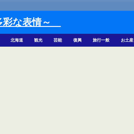
多彩な表情～
北海道
観光
芸能
復興
旅行一般
お土産