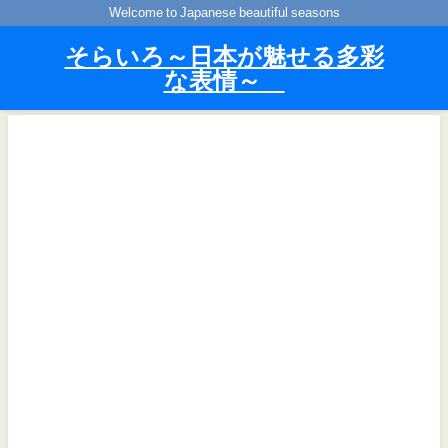
Welcome to Japanese beautiful seasons
そらいろ～日本が魅せる多彩
な表情～