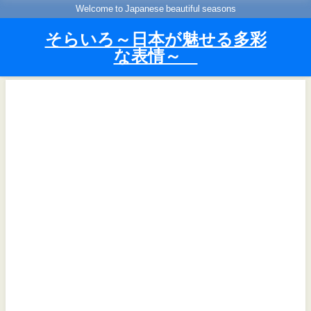
Welcome to Japanese beautiful seasons
そらいろ～日本が魅せる多彩
な表情～