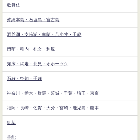
歌舞伎
沖縄本島・石垣島・宮古島
洞爺湖・支笏湖・室蘭・苫小牧・千歳
留萌・稚内・礼文・利尻
知床・網走・北見・オホーツク
石狩・空知・千歳
神奈川・栃木・群馬・茨城・千葉・埼玉・東京
福岡・長崎・佐賀・大分・宮崎・鹿児島・熊本
紅葉
芸能