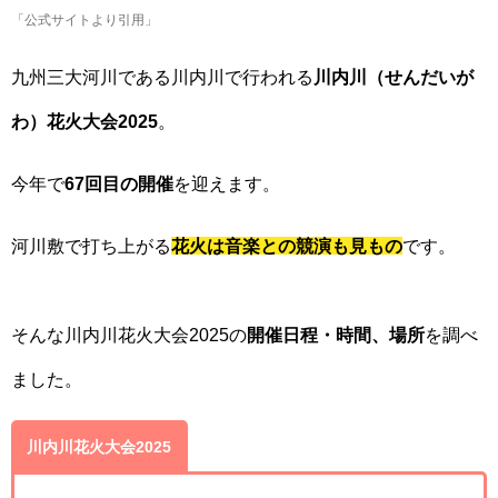
「公式サイトより引用」
九州三大河川である川内川で行われる
川内川（せんだいが
わ）花火大会2025
。
今年で
67回目の開催
を迎えます。
河川敷で打ち上がる
花火は音楽との競演も見もの
です。
そんな川内川花火大会2025の
開催日程・時間、場所
を調べ
ました。
川内川花火大会2025