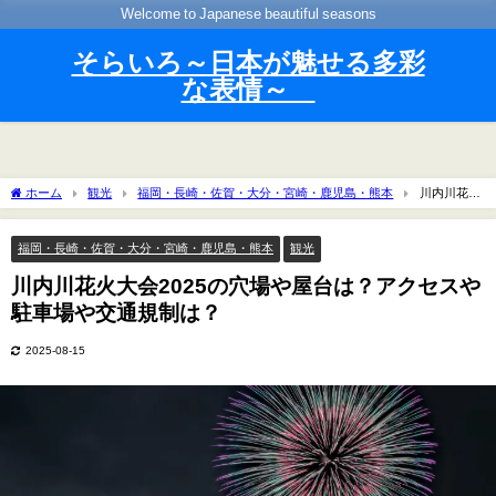
Welcome to Japanese beautiful seasons
そらいろ～日本が魅せる多彩
な表情～
ホーム
観光
福岡・長崎・佐賀・大分・宮崎・鹿児島・熊本
川内川花火
大会2025の穴場や屋台は？アクセスや駐車場や交通規制は？
福岡・長崎・佐賀・大分・宮崎・鹿児島・熊本
観光
川内川花火大会2025の穴場や屋台は？アクセスや
駐車場や交通規制は？
2025-08-15