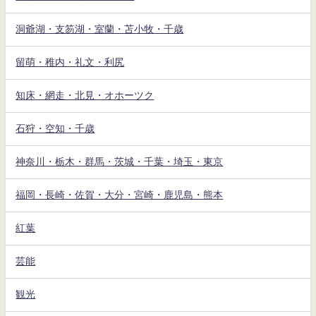
洞爺湖・支笏湖・室蘭・苫小牧・千歳
留萌・稚内・礼文・利尻
知床・網走・北見・オホーツク
石狩・空知・千歳
神奈川・栃木・群馬・茨城・千葉・埼玉・東京
福岡・長崎・佐賀・大分・宮崎・鹿児島・熊本
紅葉
芸能
観光