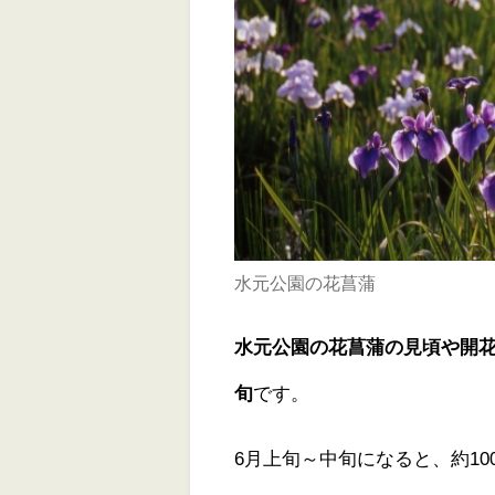
水元公園の花菖蒲
水元公園の花菖蒲の見頃や開花
旬
です。
6月上旬～中旬になると、約10