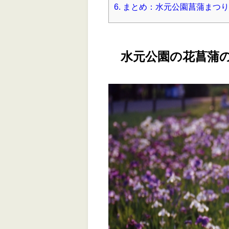
6.
まとめ：水元公園菖蒲まつり
水元公園の花菖蒲の