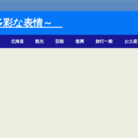
多彩な表情～
北海道
観光
芸能
復興
旅行一般
お土産