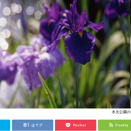
水元公園の
r
はてブ
Pocket
Feedly