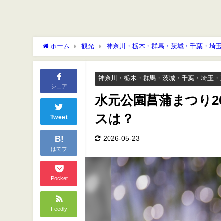
ホーム
観光
神奈川・栃木・群馬・茨城・千葉・埼
神奈川・栃木・群馬・茨城・千葉・埼玉・
シェア
水元公園菖蒲まつり2
スは？
Tweet
B!
2026-05-23
はてブ
Pocket
Feedly