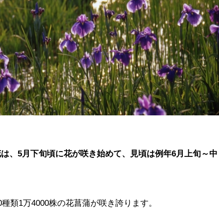
は、5月下旬頃に花が咲き始めて、見頃は例年6月上旬～中
0種類1万4000株の花菖蒲が咲き誇ります。