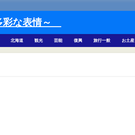
多彩な表情～
北海道
観光
芸能
復興
旅行一般
お土産