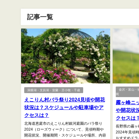
記事一覧
金沢・富山・
洞爺湖・支笏湖・室蘭・苫小牧・千歳
岡
えこりん村バラ祭り2024見頃や開花
霧ヶ峰ニッ
状況は？スケジュールや駐車場やア
や開花状
クセスは？
クセスは
北海道恵庭市のえこりん村銀河庭園のバラ祭り
長野県の霧ヶ
2024（ローズウィーク）について、見頃時期や
2024年見
開花状況、開催期間・スケジュールや場所、内容
おすすめドラ