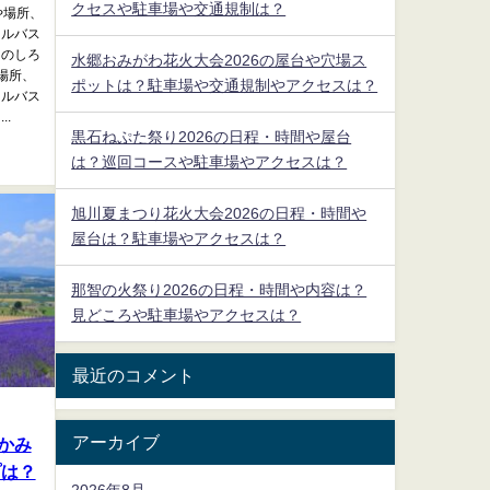
クセスや駐車場や交通規制は？
や場所、
トルバス
、のしろ
水郷おみがわ花火大会2026の屋台や穴場ス
場所、
ポットは？駐車場や交通規制やアクセスは？
トルバス
.
黒石ねぷた祭り2026の日程・時間や屋台
は？巡回コースや駐車場やアクセスは？
旭川夏まつり花火大会2026の日程・時間や
屋台は？駐車場やアクセスは？
那智の火祭り2026の日程・時間や内容は？
見どころや駐車場やアクセスは？
最近のコメント
アーカイブ
かみ
プは？
2026年8月