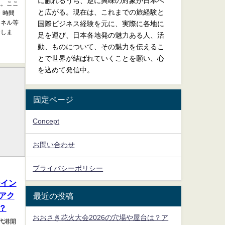
に触れるうち、逆に興味の対象が日本へ
ね。ここ
と広がる。現在は、これまでの旅経験と
・時間
ンネル等
国際ビジネス経験を元に、実際に各地に
介しま
足を運び、日本各地発の魅力ある人、活
動、ものについて、その魅力を伝えるこ
とで世界が結ばれていくことを願い、心
を込めて発信中。
固定ページ
Concept
お問い合わせ
プライバシーポリシー
ーイン
アク
最近の投稿
？
おおさき花火大会2026の穴場や屋台は？ア
代港開