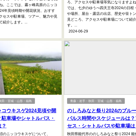
ろ、アクセスや駐車場等気になりますよ
ね。ここでは、霧ヶ峰高原のニッコ
では、七夕のゆうべ四天王寺2024の日程
024年見頃時期や開花状況、おすす
や場所、屋台・露店の出店、歴史や笹ト
クセスや駐車場、ツアー、魅力や見
見どころ、アクセスや駐車場について紹
紹介します。...
す。...
2024-06-29
秋田・宮城・山形・福島
青森・岩手・秋田・宮城・山形・福島
コウキスゲ2024見頃や開
のしろみなと祭り2024のブル
？駐車場やシャトルバス・
パルス時間やスケジュールは？
は？
セス・シャトルバスや駐車場は
沼のニッコウキスゲについて、
秋田県能代市ののしろみなと祭り2024 能