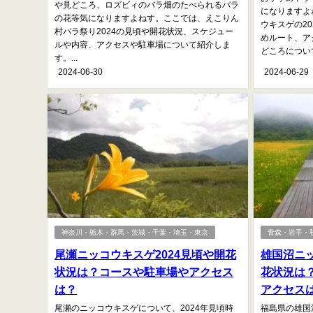
や見どころ、ロズビィのバラ畑のたべられるバラ
になりますよ
の花等気になりますよねす。ここでは、えこりん
ウキスゲの2
村バラ祭り2024の見頃や開花状況、スケジュー
めルート、ア
ルや内容、アクセスや駐車場について紹介しま
どころについて
す。...
2024-06-30
2024-06-29
神奈川・栃木・群馬・茨城・千葉・埼玉・東京
青森・岩手・
尾瀬ニッコウキスゲ2024見頃や開花
雄国沼ニッ
状況は？コースや駐車場やアクセス
花状況は
は？
アクセス
尾瀬のニッコウキスゲについて、2024年見頃時
福島県の雄国