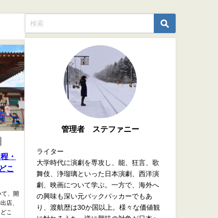
管理者 ステファニー
ライター
日程・
大学時代に演劇を専攻し、能、狂言、歌
どこ
舞伎、浄瑠璃といった日本演劇、西洋演
劇、映画について学ぶ。一方で、海外へ
いて、開
の興味も深い元バックパッカーでもあ
の出店、
り、渡航歴は30か国以上。様々な価値観
見どこ