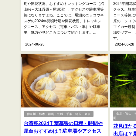
期や開花状況、おすすめトレッキングコース（沼
2024年開
山峠～大江湿原～尾瀬沼）、アクセスや駐車場等
クセス、駐車
気になりますよね。ここでは、尾瀬のニッコウキ
コース等気に
スゲの2024年見頃時期や開花状況、トレッキン
原のニッコウ
グコース、アクセス（電車・バス・車）や駐車
マイカー規制
場、魅力や見どころについて紹介します。...
場やツアー、
す。...
2024-06-28
2024-06-28
金沢・富山・
神奈川・栃木・群馬・茨城・千葉・埼玉・東京
岡
台湾祭2024千葉幕張の日程・時間や
花見ほたる
屋台おすすめは？駐車場やアクセス
出店は？