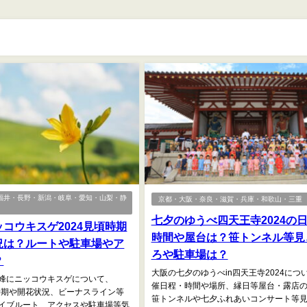
福井・長野・新潟・岐阜・愛知・山梨・静
京都・大阪・奈良・滋賀・兵庫・和歌山・三重
七夕のゆうべ四天王寺2024の
コウキスゲ2024見頃時期
時間や屋台は？笹トンネル等見
況は？ルートや駐車場やア
ろや駐車場は？
？
大阪の七夕のゆうべin四天王寺2024につ
峰にニッコウキスゲについて、
催日程・時間や場所、縁日等屋台・露店
頃時期や開花状況、ビーナスライン等
笹トンネルや七夕ふれあいコンサート等
イブルート、アクセスや駐車場等気