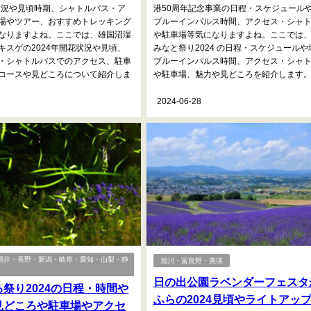
花状況や見頃時期、シャトルバス・ア
港50周年記念事業の日程・スケジュール
場やツアー、おすすめトレッキング
ブルーインパルス時間、アクセス・シャ
なりますよね。ここでは、雄国沼湿
や駐車場等気になりますよね。ここでは
キスゲの2024年開花状況や見頃、
みなと祭り2024 の日程・スケジュールや
・シャトルバスでのアクセス、駐車
ブルーインパルス時間、アクセス・シャ
コースや見どころについて紹介しま
や駐車場、魅力や見どころを紹介します。..
2024-06-28
福井・長野・新潟・岐阜・愛知・山梨・静
旭川・富良野・美瑛
日の出公園ラベンダーフェスタ
祭り2024の日程・時間や
ふらの2024見頃やライトアッ
見どころや駐車場やアクセ