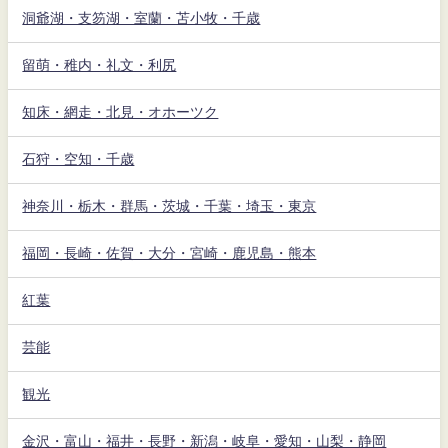
洞爺湖・支笏湖・室蘭・苫小牧・千歳
留萌・稚内・礼文・利尻
知床・網走・北見・オホーツク
石狩・空知・千歳
神奈川・栃木・群馬・茨城・千葉・埼玉・東京
福岡・長崎・佐賀・大分・宮崎・鹿児島・熊本
紅葉
芸能
観光
金沢・富山・福井・長野・新潟・岐阜・愛知・山梨・静岡