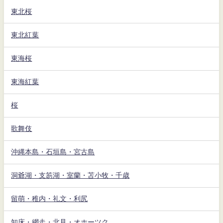
東北桜
東北紅葉
東海桜
東海紅葉
桜
歌舞伎
沖縄本島・石垣島・宮古島
洞爺湖・支笏湖・室蘭・苫小牧・千歳
留萌・稚内・礼文・利尻
知床・網走・北見・オホーツク