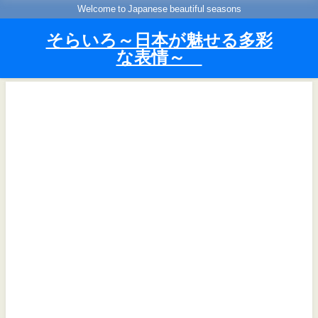
Welcome to Japanese beautiful seasons
そらいろ～日本が魅せる多彩
な表情～