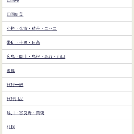
四国桜
四国紅葉
小樽・余市・積丹・ニセコ
帯広・十勝・日高
広島・岡山・島根・鳥取・山口
復興
旅行一般
旅行用品
旭川・富良野・美瑛
札幌