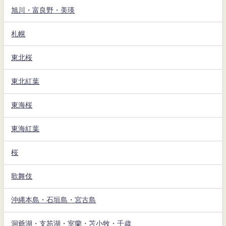
旭川・富良野・美瑛
札幌
東北桜
東北紅葉
東海桜
東海紅葉
桜
歌舞伎
沖縄本島・石垣島・宮古島
洞爺湖・支笏湖・室蘭・苫小牧・千歳