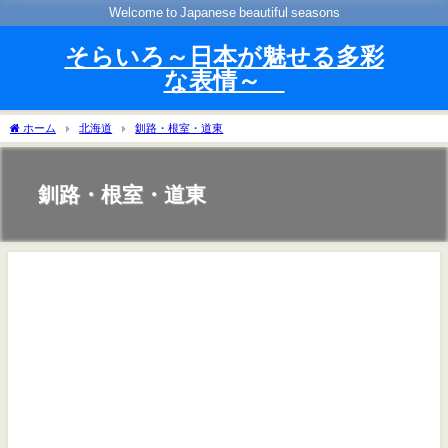
Welcome to Japanese beautiful seasons
そらいろ～日本が魅せる多彩
な表情～
ホーム
北海道
釧路・根室・道東
釧路・根室・道東