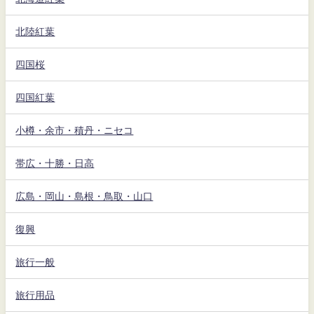
北陸紅葉
四国桜
四国紅葉
小樽・余市・積丹・ニセコ
帯広・十勝・日高
広島・岡山・島根・鳥取・山口
復興
旅行一般
旅行用品