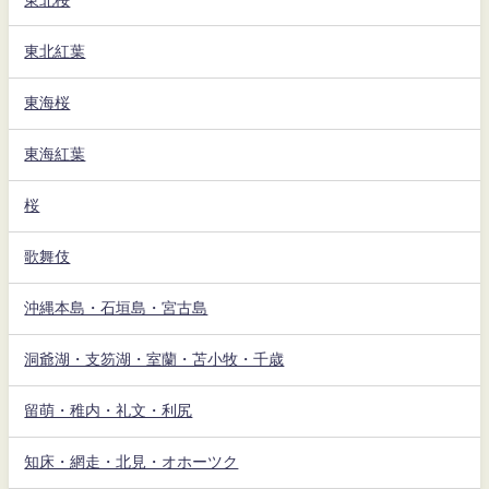
東北紅葉
東海桜
東海紅葉
桜
歌舞伎
沖縄本島・石垣島・宮古島
洞爺湖・支笏湖・室蘭・苫小牧・千歳
留萌・稚内・礼文・利尻
知床・網走・北見・オホーツク