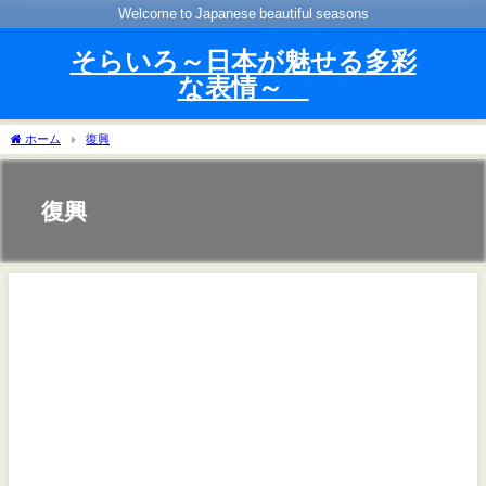
Welcome to Japanese beautiful seasons
そらいろ～日本が魅せる多彩
な表情～
ホーム
復興
復興