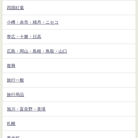
四国紅葉
小樽・余市・積丹・ニセコ
帯広・十勝・日高
広島・岡山・島根・鳥取・山口
復興
旅行一般
旅行用品
旭川・富良野・美瑛
札幌
東北桜