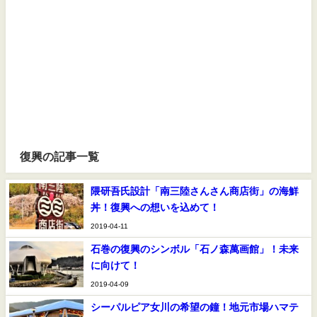
復興の記事一覧
隈研吾氏設計「南三陸さんさん商店街」の海鮮
丼！復興への想いを込めて！
2019-04-11
石巻の復興のシンボル「石ノ森萬画館」！未来
に向けて！
2019-04-09
シーパルピア女川の希望の鐘！地元市場ハマテ