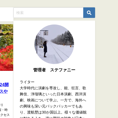
管理者 ステファニー
ライター
24開
大学時代に演劇を専攻し、能、狂言、歌
スや
舞伎、浄瑠璃といった日本演劇、西洋演
劇、映画について学ぶ。一方で、海外へ
つり
の興味も深い元バックパッカーでもあ
程・時
り、渡航歴は30か国以上。様々な価値観
アクセス