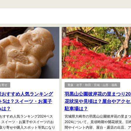
り寄せ
青森・岩手・秋田・宮城・山形・福島
産おすすめ人気ランキング
羽黒山公園彼岸花の里まつり20
スト5は？スイーツ・お菓子
花状況や見頃は？屋台やアクセ
みは？
駐車場は？
おすすめ人気ランキング2024ベス
宮城県大崎市の羽黒山公園彼岸花の里ま
、スイーツ・お菓子やスイーツのお
2024について、見頃時期や開花状況、日
取り寄せや購入スポット等気になり
間やイベント内容、屋台・露店の出店、