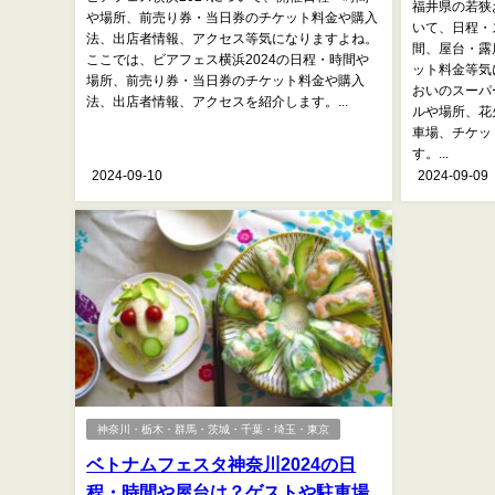
福井県の若狭
や場所、前売り券・当日券のチケット料金や購入
いて、日程・
法、出店者情報、アクセス等気になりますよね。
間、屋台・露
ここでは、ビアフェス横浜2024の日程・時間や
ット料金等気
場所、前売り券・当日券のチケット料金や購入
おいのスーパ
法、出店者情報、アクセスを紹介します。...
ルや場所、花
車場、チケッ
す。...
2024-09-10
2024-09-09
神奈川・栃木・群馬・茨城・千葉・埼玉・東京
ベトナムフェスタ神奈川2024の日
程・時間や屋台は？ゲストや駐車場