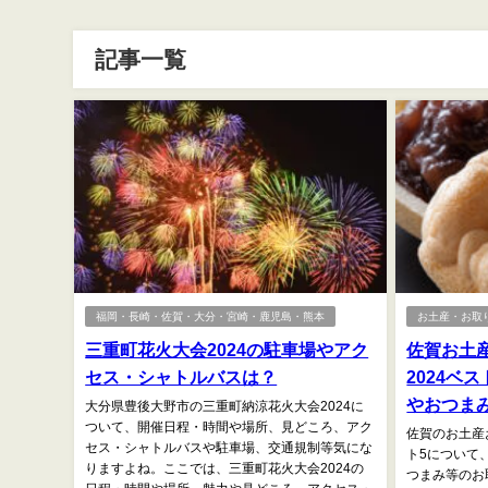
記事一覧
福岡・長崎・佐賀・大分・宮崎・鹿児島・熊本
お土産・お取
三重町花火大会2024の駐車場やアク
佐賀お土
セス・シャトルバスは？
2024ベ
やおつま
大分県豊後大野市の三重町納涼花火大会2024に
ついて、開催日程・時間や場所、見どころ、アク
佐賀のお土産
セス・シャトルバスや駐車場、交通規制等気にな
ト5について
りますよね。ここでは、三重町花火大会2024の
つまみ等のお