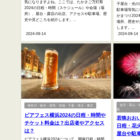
気になりますよね。ここでは、たかさご万灯祭
子屋台・光の
2024の日程・時間（スケジュール）や会場（場
駐車場等気に
所）、屋台・露店の出店、アクセスや駐車場、歴
がまつり20
史や見どころを紹介します。...
場所、歴史や
します。...
2024-09-14
2024-09-14
金沢・富山・
神奈川・栃木・群馬・茨城・千葉・埼玉・東京
岡
ビアフェス横浜2024の日程・時間や
若狭おおい
チケット料金は？出店者やアクセス
日程・花
は？
屋台や駐
ビアフェス横浜2024について、開催日程・時間