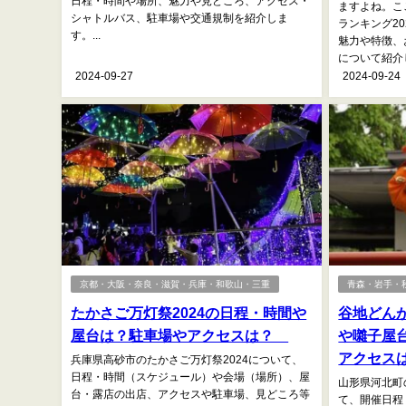
日程・時間や場所、魅力や見どころ、アクセス・
ますよね。こ
シャトルバス、駐車場や交通規制を紹介しま
ランキング2
す。...
魅力や特徴、
について紹介し
2024-09-27
2024-09-24
京都・大阪・奈良・滋賀・兵庫・和歌山・三重
青森・岩手・
たかさご万灯祭2024の日程・時間や
谷地どんが
屋台は？駐車場やアクセスは？
や囃子屋
アクセス
兵庫県高砂市のたかさご万灯祭2024について、
日程・時間（スケジュール）や会場（場所）、屋
山形県河北町
台・露店の出店、アクセスや駐車場、見どころ等
て、開催日程