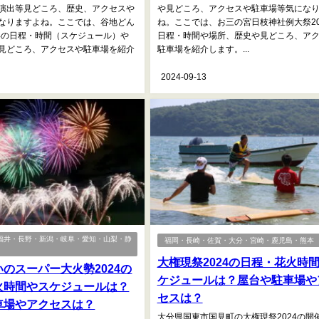
演出等見どころ、歴史、アクセスや
や見どころ、アクセスや駐車場等気にな
なりますよね。ここでは、谷地どん
ね。ここでは、お三の宮日枝神社例大祭20
24の日程・時間（スケジュール）や
日程・時間や場所、歴史や見どころ、ア
見どころ、アクセスや駐車場を紹介
駐車場を紹介します。...
2024-09-13
福井・長野・新潟・岐阜・愛知・山梨・静
福岡・長崎・佐賀・大分・宮崎・鹿児島・熊本
大権現祭2024の日程・花火時
のスーパー大火勢2024の
ケジュールは？屋台や駐車場や
火時間やスケジュールは？
セスは？
車場やアクセスは？
大分県国東市国見町の大権現祭2024の開