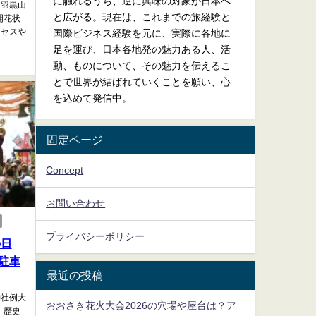
に触れるうち、逆に興味の対象が日本へ
、羽黒山
と広がる。現在は、これまでの旅経験と
開花状
クセスや
国際ビジネス経験を元に、実際に各地に
足を運び、日本各地発の魅力ある人、活
動、ものについて、その魅力を伝えるこ
とで世界が結ばれていくことを願い、心
を込めて発信中。
固定ページ
Concept
お問い合わせ
プライバシーポリシー
の日
駐車
最近の投稿
神社例大
おおさき花火大会2026の穴場や屋台は？ア
、歴史