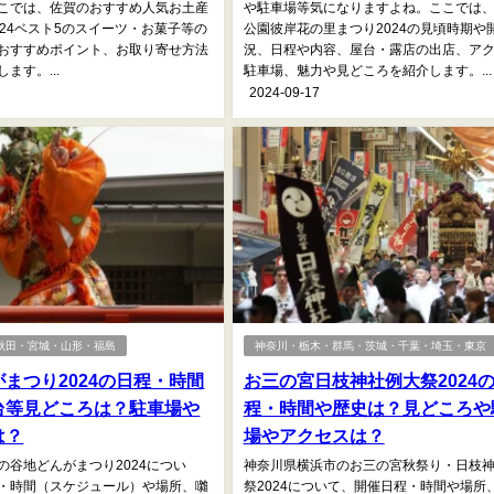
こでは、佐賀のおすすめ人気お土産
や駐車場等気になりますよね。ここでは
024ベスト5のスイーツ・お菓子等の
公園彼岸花の里まつり2024の見頃時期や
おすすめポイント、お取り寄せ方法
況、日程や内容、屋台・露店の出店、ア
ます。...
駐車場、魅力や見どころを紹介します。...
2024-09-17
秋田・宮城・山形・福島
神奈川・栃木・群馬・茨城・千葉・埼玉・東京
まつり2024の日程・時間
お三の宮日枝神社例大祭2024
台等見どころは？駐車場や
程・時間や歴史は？見どころや
は？
場やアクセスは？
の谷地どんがまつり2024につい
神奈川県横浜市のお三の宮秋祭り・日枝
・時間（スケジュール）や場所、囃
祭2024について、開催日程・時間や場所