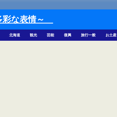
多彩な表情～
北海道
観光
芸能
復興
旅行一般
お土産