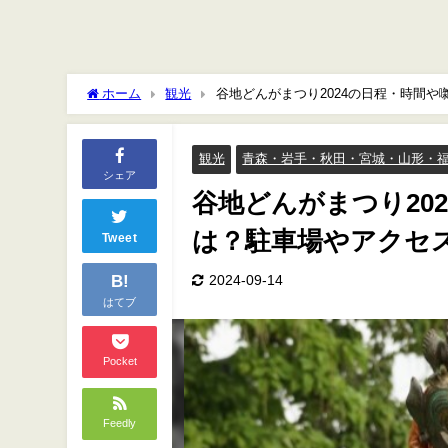
ホーム
観光
谷地どんがまつり2024の日程・時間
観光
青森・岩手・秋田・宮城・山形・
シェア
谷地どんがまつり20
は？駐車場やアクセ
Tweet
B!
2024-09-14
はてブ
Pocket
Feedly