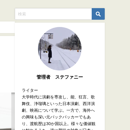
管理者 ステファニー
ライター
大学時代に演劇を専攻し、能、狂言、歌
舞伎、浄瑠璃といった日本演劇、西洋演
劇、映画について学ぶ。一方で、海外へ
の興味も深い元バックパッカーでもあ
り、渡航歴は30か国以上。様々な価値観