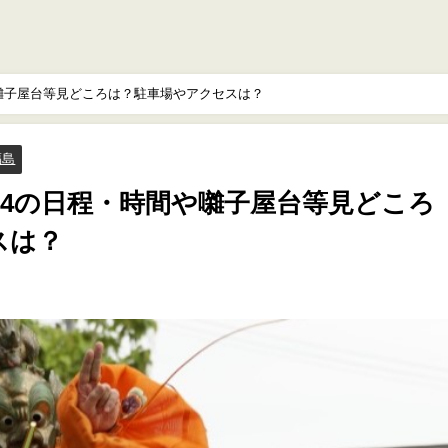
や囃子屋台等見どころは？駐車場やアクセスは？
福島
24の日程・時間や囃子屋台等見どころ
スは？