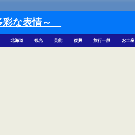
多彩な表情～
北海道
観光
芸能
復興
旅行一般
お土産