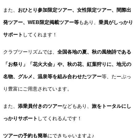
また、
おひとり参加限定ツアー、女性限定ツアー、間際出
発ツアー、WEB限定掲載ツアー等
もあり、
乗員がしっかり
サポート
してくれます！
クラブツーリズムでは、
全国各地の夏、秋の風物詩である
「お祭り」「花火大会」や、秋の花、紅葉狩りに、地元の
名物、グルメ、温泉等を組み合わせたツアー
等、たーぷっ
り豊富にご用意されています。
また、
添乗員付きのツアー
などもあり、
旅をトータルにし
っかりサポート
してくれるんです！
ツアーの予約も簡単
にできちゃいますよ♪