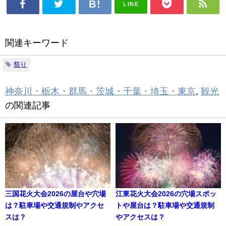
LINE
関連キーワード
祭り
神奈川・栃木・群馬・茨城・千葉・埼玉・東京
,
観光
の関連記事
三国花火大会2026の屋台や穴場
江東花火大会2026の穴場スポッ
は？駐車場や交通規制やアクセ
トや屋台は？駐車場や交通規制
スは？
やアクセスは？