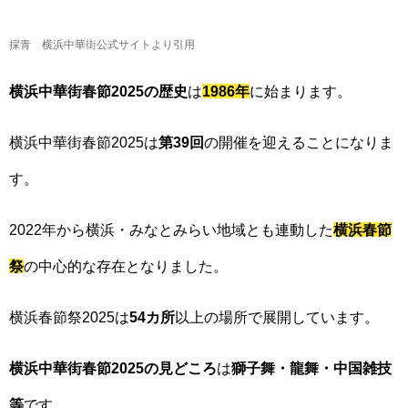
採青 横浜中華街公式サイトより引用
横浜中華街春節2025の歴史
は
1986年
に始まります。
横浜中華街春節2025は
第39回
の開催を迎えることになりま
す。
2022年から横浜・みなとみらい地域とも連動した
横浜春節
祭
の中心的な存在となりました。
横浜春節祭2025は
54カ所
以上の場所で展開しています。
横浜中華街春節2025の
見どころ
は
獅子舞・龍舞・中国雑技
等
です。