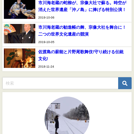
市川海老蔵の蛇柳が、宗像大社で蘇る。時空が
消えた世界遺産「沖ノ島」に捧げる特別公演！
2019-10-06
市川海老蔵の勧進帳の舞、宗像大社を舞台に！
二つの世界文化遺産の競演
2019-10-05
佐渡島の薪能と片野尾歌舞伎!守り続ける伝統
文化!
2018-11-24