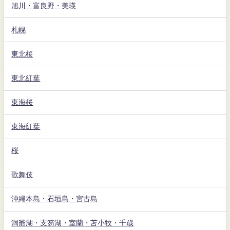
旭川・富良野・美瑛
札幌
東北桜
東北紅葉
東海桜
東海紅葉
桜
歌舞伎
沖縄本島・石垣島・宮古島
洞爺湖・支笏湖・室蘭・苫小牧・千歳