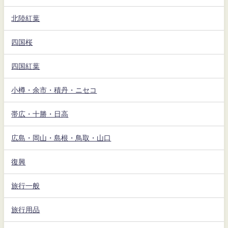
北陸紅葉
四国桜
四国紅葉
小樽・余市・積丹・ニセコ
帯広・十勝・日高
広島・岡山・島根・鳥取・山口
復興
旅行一般
旅行用品