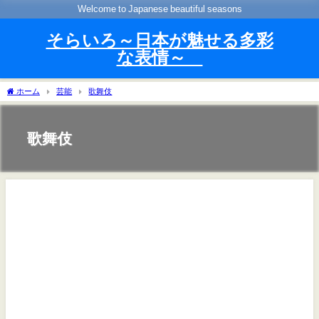
Welcome to Japanese beautiful seasons
そらいろ～日本が魅せる多彩
な表情～
ホーム
芸能
歌舞伎
歌舞伎