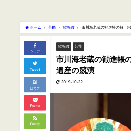
ホーム
芸能
歌舞伎
市川海老蔵の勧進帳の舞、宗
歌舞伎
芸能
シェア
市川海老蔵の勧進帳
遺産の競演
Tweet
B!
2019-10-22
はてブ
Pocket
Feedly