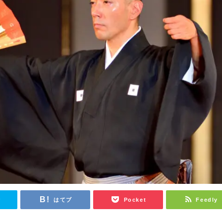
r
はてブ
Pocket
Feedly