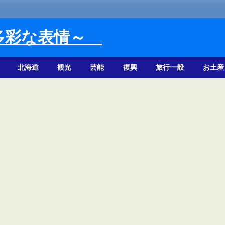
多彩な表情～
北海道
観光
芸能
復興
旅行一般
お土産