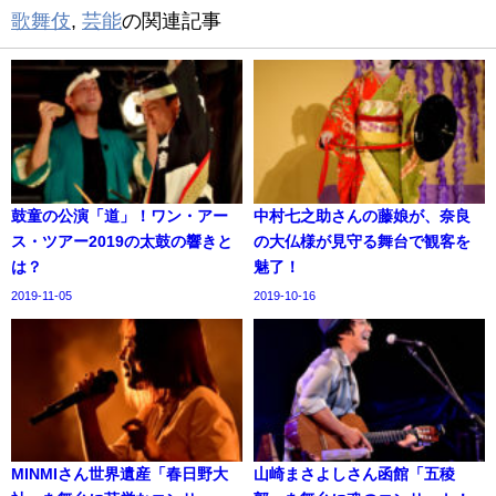
歌舞伎
,
芸能
の関連記事
鼓童の公演「道」！ワン・アー
中村七之助さんの藤娘が、奈良
ス・ツアー2019の太鼓の響きと
の大仏様が見守る舞台で観客を
は？
魅了！
2019-11-05
2019-10-16
MINMIさん世界遺産「春日野大
山崎まさよしさん函館「五稜