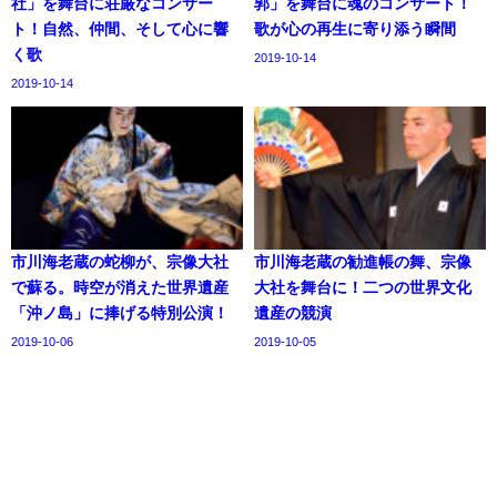
社」を舞台に荘厳なコンサー
郭」を舞台に魂のコンサート！
ト！自然、仲間、そして心に響
歌が心の再生に寄り添う瞬間
く歌
2019-10-14
2019-10-14
市川海老蔵の蛇柳が、宗像大社
市川海老蔵の勧進帳の舞、宗像
で蘇る。時空が消えた世界遺産
大社を舞台に！二つの世界文化
「沖ノ島」に捧げる特別公演！
遺産の競演
2019-10-06
2019-10-05