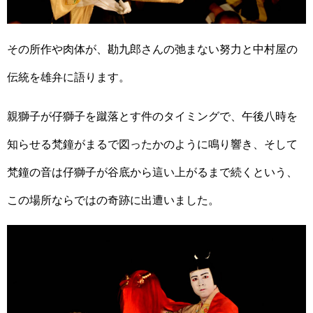
その所作や肉体が、勘九郎さんの弛まない努力と中村屋の
伝統を雄弁に語ります。
親獅子が仔獅子を蹴落とす件のタイミングで、午後八時を
知らせる梵鐘がまるで図ったかのように鳴り響き、そして
梵鐘の音は仔獅子が谷底から這い上がるまで続くという、
この場所ならではの奇跡に出遭いました。