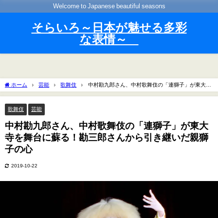
Welcome to Japanese beautiful seasons
そらいろ～日本が魅せる多彩
な表情～
ホーム
芸能
歌舞伎
中村勘九郎さん、中村歌舞伎の「連獅子」が東大寺
を舞台に蘇る！勘三郎さんから引き継いだ親獅子の心
歌舞伎
芸能
中村勘九郎さん、中村歌舞伎の「連獅子」が東大
寺を舞台に蘇る！勘三郎さんから引き継いだ親獅
子の心
2019-10-22