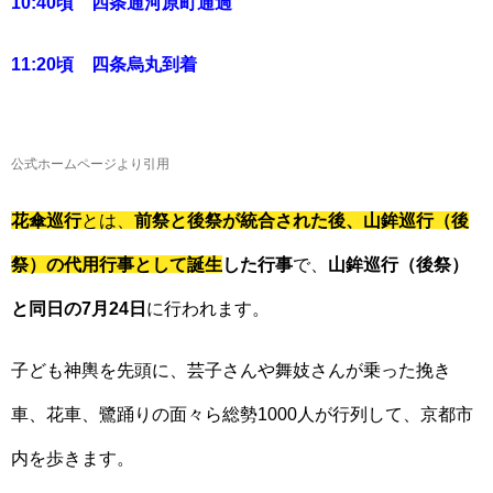
10:40頃 四条通河原町通過
11:20頃 四条烏丸到着
公式ホームページより引用
花傘巡行
とは、
前祭と後祭が統合された後、山鉾巡行（後
祭）の代用行事として誕生
した行事
で、
山鉾巡行（後祭）
と同日の7月24日
に行われます。
子ども神輿を先頭に、芸子さんや舞妓さんが乗った挽き
車、花車、鷺踊りの面々ら総勢1000人が行列して、京都市
内を歩きます。