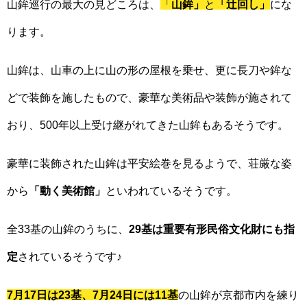
山鉾巡行の最大の見どころは、
「
山鉾」
と
「辻回し」
にな
ります。
山鉾は、山車の上に山の形の屋根を乗せ、更に長刀や鉾な
どで装飾を施したもので、豪華な美術品や装飾が施されて
おり、500年以上受け継がれてきた山鉾もあるそうです。
豪華に装飾された山鉾は平安絵巻を見るようで、荘厳な姿
から
「動く美術館」
といわれているそうです。
全33基の山鉾のうちに、
29基は重要有形民俗文化財にも指
定
されているそうです♪
7月17日は23基、7月24日には11基
の山鉾が京都市内を練り