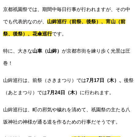
京都祇園祭では、期間中毎日行事が行われますが、その中
でも代表的なのが、
山鉾巡行（前祭、後祭）、宵山（前
祭、後祭）、花傘巡行
です。
特に、大きな
山車（山鉾）
が京都市街を練り歩く光景は圧
巻！
山鉾巡行は、前祭（さきまつり）では
7月17日（木）、
後祭
（あとまつり）では
7月24日（木）
に行われます。
山鉾巡行は、町の邪気や穢れを清めて、祇園祭の主たる八
坂神社の神様が通る道を作るための行事だそうです。