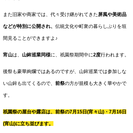
また旧家や商家では、代々受け継がれてきた
屏風や美術品
などが特別に公開され、
伝統文化や町衆の暮らしぶりを垣
間見ることができますよ♪
宵山
は、
山鉾巡業同様
に、祇園祭期間中に
2度
行われます。
後祭も豪華絢爛ではあるのですが、山鉾巡業では参加しな
い山鉾も出てくるので、
前祭
の方が規模も大きく華やかで
す。
祇園祭の屋台や露店は、前祭の7月15日(宵々山)・7月16日
(宵山)に立ち並びます。