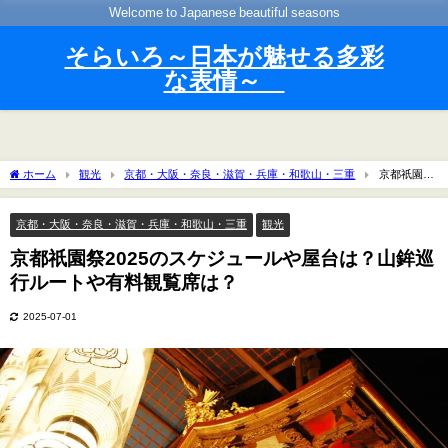
Welcome to Japanese beautiful seasons
そらいろ～日本が魅せる多彩
な表情～
ホーム
観光
京都・大阪・奈良・滋賀・兵庫・和歌山・三重
京都祇園祭
2025のスケジュールや屋台は？山鉾巡行ルートや有料観覧席は？
京都・大阪・奈良・滋賀・兵庫・和歌山・三重
観光
京都祇園祭2025のスケジュールや屋台は？山鉾巡
行ルートや有料観覧席は？
2025-07-01