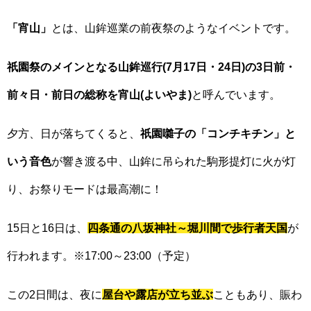
「宵山」
とは、山鉾巡業の前夜祭のようなイベントです。
祇園祭のメインとなる山鉾巡行(7月17日・24日)の3日前・
前々日・前日の総称を宵山(よいやま)
と呼んでいます。
夕方、日が落ちてくると、
祇園囃子の「コンチキチン」と
いう音色
が響き渡る中、山鉾に吊られた駒形提灯に火が灯
り、お祭りモードは最高潮に！
15日と16日は、
四条通の八坂神社～堀川間で歩行者天国
が
行われます。※17:00～23:00（予定）
この2日間は、夜に
屋台や露店が立ち並ぶ
こともあり、賑わ