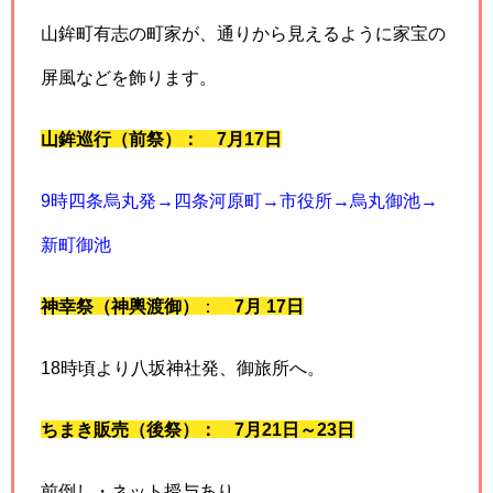
山鉾町有志の町家が、通りから見えるように家宝の
屏風などを飾ります。
山鉾巡行（前祭）： 7月17日
9時四条烏丸発→四条河原町→市役所→烏丸御池→
新町御池
神幸祭（神輿渡御）
：
7月 17日
18時頃より八坂神社発、御旅所へ。
ちまき販売（後祭）： 7月21日～23日
前倒し・ネット授与あり