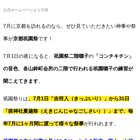
公式ホームページより引用
7月に京都を訪れるのなら、ぜひ見ていただきたい神事や祭
事が
京都祇園祭
です！
7月1日の夜になると、
祇園祭二階囃子
の
「コンチキチン」
の音色
、
各山鉾町会所の二階で行われる祇園囃子の練習が
聞こえてきます
。
祇園祭りは
、7月1日「吉符入（きっぷいり）」から31日
「疫神社夏越祭（えきじんじゃなごしさい））」まで、毎
年7月に1ヶ月間に渡って様々な祭事
が行われます。