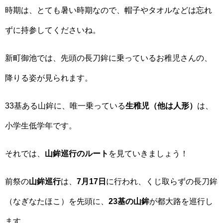
時期は、とても暑い時期なので、帽子やタオルなどは忘れ
ずに持参してくださいね。
新町御池では、先頭の長刀鉾に乗っているお稚児さんの、
降りる姿が見られます。
33基ある山鉾に、唯一乗っている
生稚児（他は人形）
は、
小学生低学年です。
それでは、
山鉾巡行のルート
を見ていきましょう！
前祭の
山鉾巡行
は、
7月17日
に行われ、くじ取らずの長刀鉾
（なぎなたほこ）を先頭に、
23基の山鉾
が都大路を巡行し
ます。