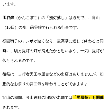
います。
函谷鉾
（かんこぼこ）の
「提灯落し」
は必見で、、宵山
（16日）の夜、函谷鉾で行われる行事です。
祇園囃子のテンポが速くなり、最高潮に達して終わると同
時に、駒方提灯の灯が消えたかと思いきや、一気に提灯が
落とされるのです。
後祭は、歩行者天国や屋台などの出店はありませんが、幻
想的なお祭りの雰囲気を味わうことができますよ！
宵山の期間、各山鉾町の旧家や老舗では
「屏風祭」も開催
されます。