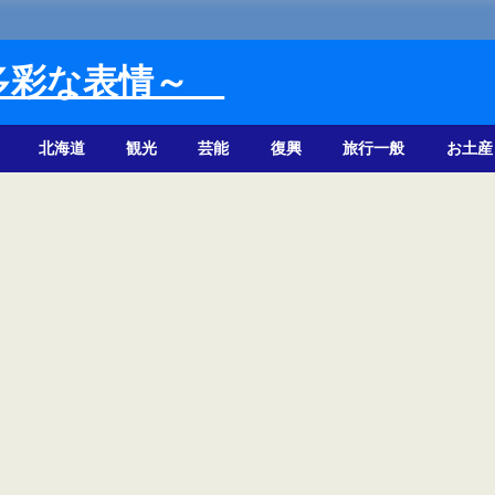
多彩な表情～
北海道
観光
芸能
復興
旅行一般
お土産