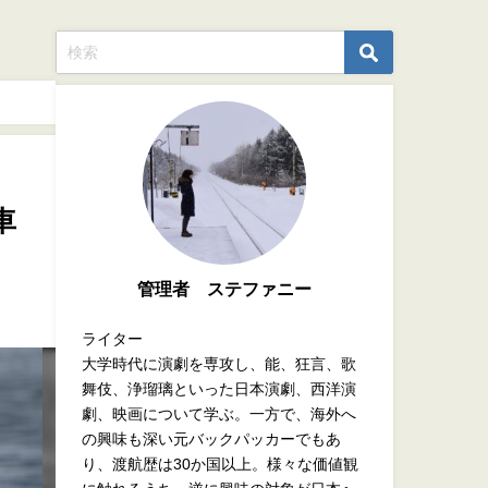
車
管理者 ステファニー
ライター
大学時代に演劇を専攻し、能、狂言、歌
舞伎、浄瑠璃といった日本演劇、西洋演
劇、映画について学ぶ。一方で、海外へ
の興味も深い元バックパッカーでもあ
り、渡航歴は30か国以上。様々な価値観