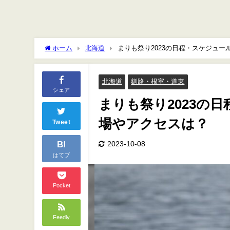
ホーム
北海道
まりも祭り2023の日程・スケジュ
北海道
釧路・根室・道東
シェア
まりも祭り2023の
場やアクセスは？
Tweet
B!
2023-10-08
はてブ
Pocket
Feedly