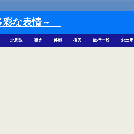
多彩な表情～
北海道
観光
芸能
復興
旅行一般
お土産