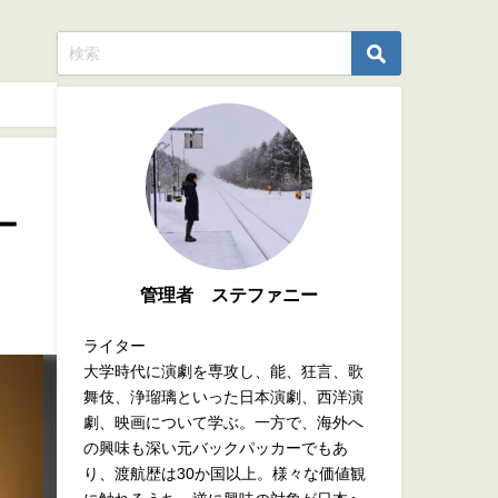
ー
管理者 ステファニー
ライター
大学時代に演劇を専攻し、能、狂言、歌
舞伎、浄瑠璃といった日本演劇、西洋演
劇、映画について学ぶ。一方で、海外へ
の興味も深い元バックパッカーでもあ
り、渡航歴は30か国以上。様々な価値観