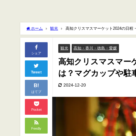
ホーム
観光
高知クリスマスマーケット2024の日
観光
高知・香川・徳島・愛媛
シェア
高知クリスマスマーケ
は？マグカップや駐
Tweet
B!
2024-12-20
はてブ
Pocket
Feedly