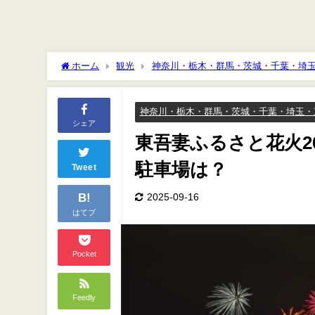
ホーム
観光
神奈川・栃木・群馬・茨城・千葉・埼
は？
神奈川・栃木・群馬・茨城・千葉・埼玉・
シェア
東吾妻ふるさと花火2
駐車場は？
Tweet
B!
2025-09-16
はてブ
Pocket
Feedly