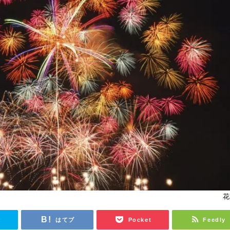
花
r
はてブ
Pocket
Feedly