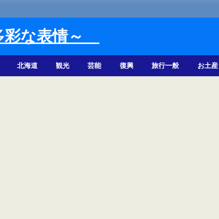
多彩な表情～
北海道
観光
芸能
復興
旅行一般
お土産