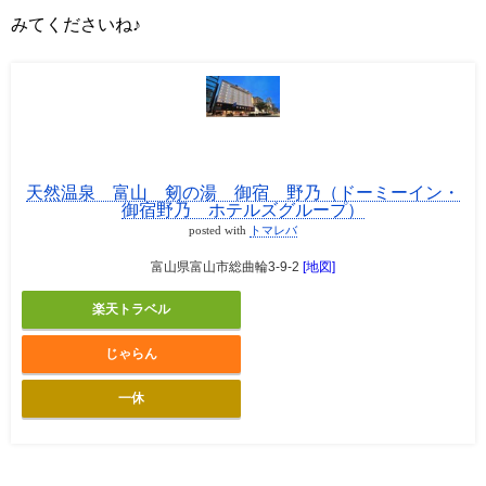
みてくださいね♪
天然温泉 富山 剱の湯 御宿 野乃（ドーミーイン・
御宿野乃 ホテルズグループ）
posted with
トマレバ
富山県富山市総曲輪3-9-2
[地図]
楽天トラベル
じゃらん
一休