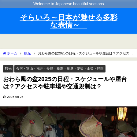
Welcome to Japanese beautiful seasons
そらいろ～日本が魅せる多彩
な表情～
ホーム
観光
おわら風の盆2025の日程・スケジュールや屋台は？アクセスや
駐車場や交通規制は？
観光
金沢・富山・福井・長野・新潟・岐阜・愛知・山梨・静岡
おわら風の盆2025の日程・スケジュールや屋台
は？アクセスや駐車場や交通規制は？
2025-08-26