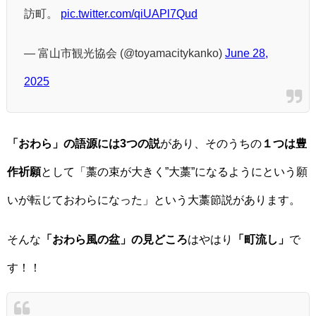
訪町。
pic.twitter.com/qiUAPl7Qud
— 富山市観光協会 (@toyamacitykanko)
June 28,
2025
「おわら」の語源には3つの説
があり、そのうちの
１つは豊
作祈願
として「藁の束が大きく”大藁”になるようにという願
いが転じておわらになった」という大藁節説があります。
そんな
「おわら風の盆」の見どころ
はやはり
「町流し」
で
す！！