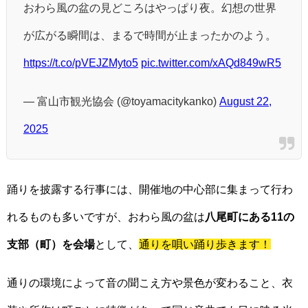
おわら風の盆の見どころはやっぱり夜。幻想の世界
が広がる瞬間は、まるで時間が止まったかのよう。
https://t.co/pVEJZMyto5
pic.twitter.com/xAQd849wR5
— 富山市観光協会 (@toyamacitykanko)
August 22,
2025
踊りを披露する行事には、開催地の中心部に集まって行わ
れるものも多いですが、おわら風の盆は
八尾町にある11の
支部（町）を会場
として、
通りを唄い踊り歩きます！
通りの環境によって音の聞こえ方や景色が変わること、衣