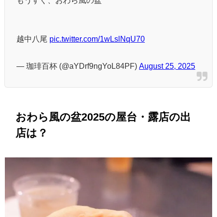
もうすぐ、おわら風の盆
越中八尾
pic.twitter.com/1wLslNqU70
— 珈琲百杯 (@aYDrf9ngYoL84PF)
August 25, 2025
おわら風の盆2025の屋台・露店の出
店は？