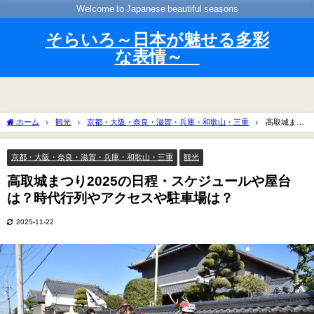
Welcome to Japanese beautiful seasons
そらいろ～日本が魅せる多彩
な表情～
ホーム
観光
京都・大阪・奈良・滋賀・兵庫・和歌山・三重
高取城まつ
り2025の日程・スケジュールや屋台は？時代行列やアクセスや駐車場は？
京都・大阪・奈良・滋賀・兵庫・和歌山・三重
観光
高取城まつり2025の日程・スケジュールや屋台
は？時代行列やアクセスや駐車場は？
2025-11-22