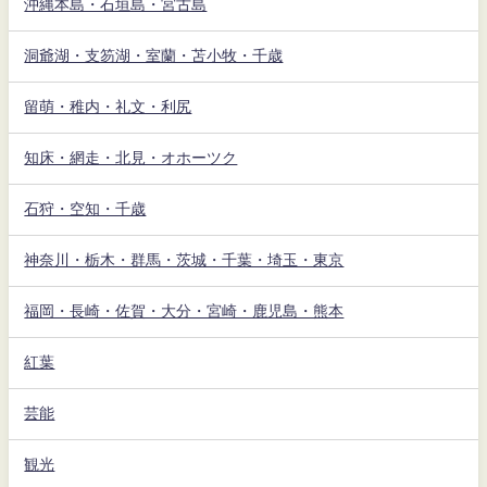
沖縄本島・石垣島・宮古島
洞爺湖・支笏湖・室蘭・苫小牧・千歳
留萌・稚内・礼文・利尻
知床・網走・北見・オホーツク
石狩・空知・千歳
神奈川・栃木・群馬・茨城・千葉・埼玉・東京
福岡・長崎・佐賀・大分・宮崎・鹿児島・熊本
紅葉
芸能
観光