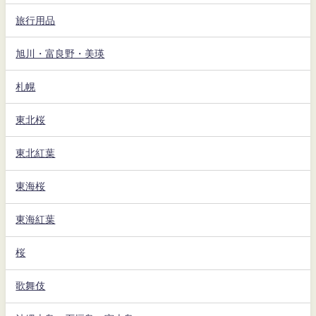
旅行用品
旭川・富良野・美瑛
札幌
東北桜
東北紅葉
東海桜
東海紅葉
桜
歌舞伎