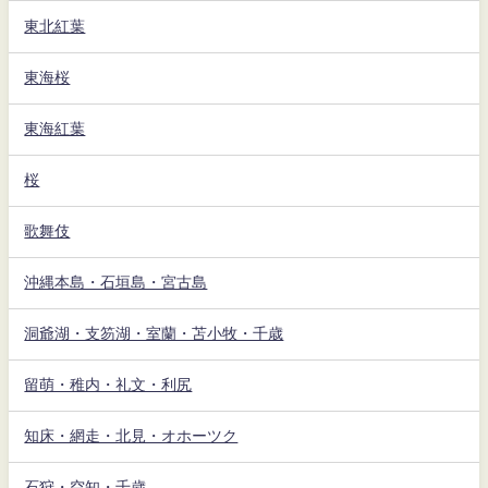
東北紅葉
東海桜
東海紅葉
桜
歌舞伎
沖縄本島・石垣島・宮古島
洞爺湖・支笏湖・室蘭・苫小牧・千歳
留萌・稚内・礼文・利尻
知床・網走・北見・オホーツク
石狩・空知・千歳