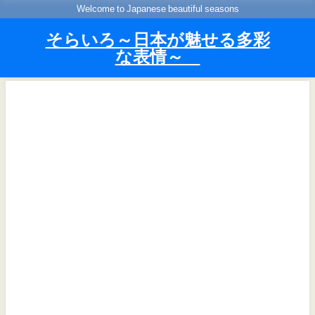
Welcome to Japanese beautiful seasons
そらいろ～日本が魅せる多彩
な表情～