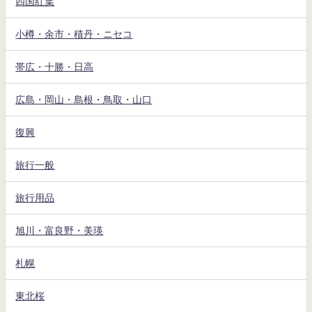
四国紅葉
小樽・余市・積丹・ニセコ
帯広・十勝・日高
広島・岡山・島根・鳥取・山口
復興
旅行一般
旅行用品
旭川・富良野・美瑛
札幌
東北桜