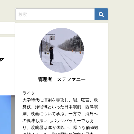
ア
管理者 ステファニー
ライター
大学時代に演劇を専攻し、能、狂言、歌
舞伎、浄瑠璃といった日本演劇、西洋演
劇、映画について学ぶ。一方で、海外へ
の興味も深い元バックパッカーでもあ
り、渡航歴は30か国以上。様々な価値観