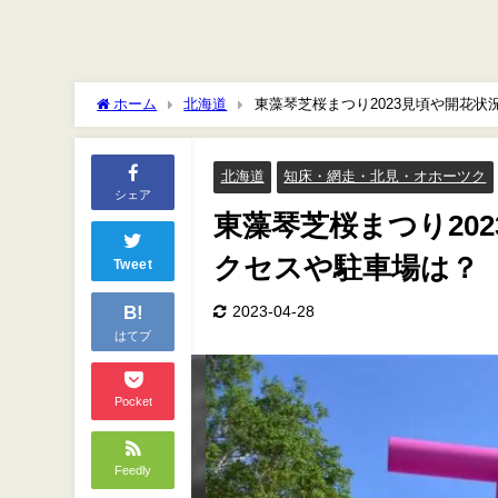
ホーム
北海道
東藻琴芝桜まつり2023見頃や開花
北海道
知床・網走・北見・オホーツク
シェア
東藻琴芝桜まつり20
クセスや駐車場は？
Tweet
B!
2023-04-28
はてブ
Pocket
Feedly