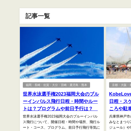
記事一覧
福岡・長崎・佐賀・大分・宮崎・鹿児島・熊本
京都・大阪・
世界水泳選手権2023福岡大会のブル
KobeLo
ーインパルス飛行日程・時間やルー
日程・ス
トは？プログラムや前日予行は？
ころや駐
世界水泳選手権2023福岡大会のブルーインパル
兵庫県神戸市の
ス飛行について、開催日程・時間や場所、飛行ル
みなとまつり
ート・コース、プログラム、前日予行飛行等気に
ジュール）や