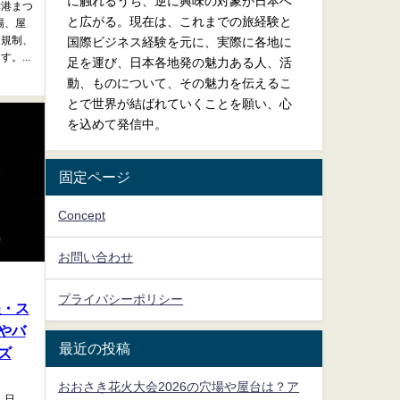
に触れるうち、逆に興味の対象が日本へ
津港まつ
と広がる。現在は、これまでの旅経験と
場、屋
通規制、
国際ビジネス経験を元に、実際に各地に
。...
足を運び、日本各地発の魅力ある人、活
動、ものについて、その魅力を伝えるこ
とで世界が結ばれていくことを願い、心
を込めて発信中。
固定ページ
Concept
お問い合わせ
プライバシーポリシー
程・ス
やバ
最近の投稿
ズ
おおさき花火大会2026の穴場や屋台は？ア
、日