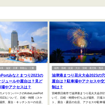
奈良・滋賀・兵庫・和歌山・三重
福岡・長崎・佐賀・大分・宮崎・鹿児島・熊本
vePortみなとまつり2023の
油津港まつり花火大会2023の
ケジュールや屋台は？見ど
屋台は？駐車場やアクセスや交
車場やアクセスは？
制は？
メリケンパークのKobeLovePort
宮崎県日南市で油津港まつり花火大会202
2023について、日程・時間（スケ
いて、日程・時間や打ち上げ場所、穴場
場所、屋台・キッチンカーの出店、
ト、屋台・露店の出店、アクセスや駐車