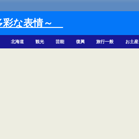
多彩な表情～
北海道
観光
芸能
復興
旅行一般
お土産