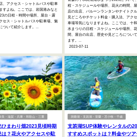
店、アクセス・シャトルバスや駐車
程・スケジュールや場所、花火の時間、
ますよね。ここでは、岩国港みなと
店の出店、バルーンランタンやナイトク
023の日程・時間や場所、屋台・露
見どころやチケット料金・購入法、アク
クセス・シャトルバスや駐車場、魅
車場等気になりますよね。ここでは、十
ついて紹介します。...
水まつりの日程・スケジュールや場所、
間、屋台の出店、歴史や見どころについ
ます。...
2023-07-11
奈良・滋賀・兵庫・和歌山・三重
洞爺湖・支笏湖・室蘭・苫小牧・千歳
ひまわり畑2023見頃時期
支笏湖SUP体験やレンタルの20
況は？花火やアクセスや駐
すすめスポットは？料金やツア