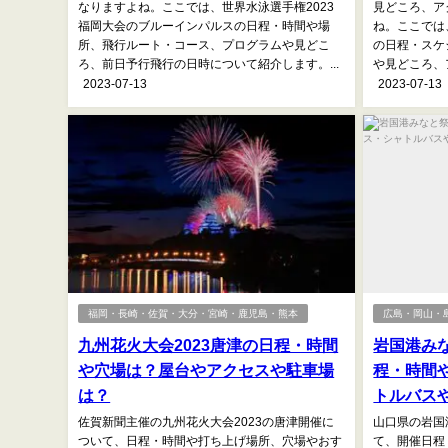
なりますよね。ここでは、世界水泳選手権2023
見どころ、ア
福岡大会のブルーインパルスの日程・時間や場
ね。ここでは、K
所、飛行ルート・コース、プログラムや見どこ
の日程・スケ
ろ、前日予行飛行の日時について紹介します。...
や見どころ、ア
2023-07-13
2023-07-13
福岡・長崎・佐賀・大分・宮崎・鹿児島・熊本
広島・岡山・
九州花火大会2023唐津の日程・時間
岩国港みな
や穴場は？屋台やアクセスや駐車場
程・時間
は？
トルバス
佐賀新聞主催の九州花火大会2023の唐津開催に
山口県の岩国
ついて、日程・時間や打ち上げ場所、穴場やおす
て、開催日程