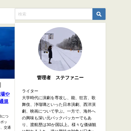
管理者 ステファニー
ライター
穴場や
大学時代に演劇を専攻し、能、狂言、歌
通規
舞伎、浄瑠璃といった日本演劇、西洋演
劇、映画について学ぶ。一方で、海外へ
3につ
の興味も深い元バックパッカーでもあ
スポッ
り、渡航歴は30か国以上。様々な価値観
場、交通