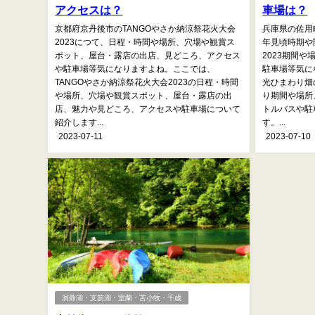
アクセスは？
車場は？
京都府京丹後市のTANGOやさか納涼祭花火大会
兵庫県の佐用
2023につて、日程・時間や場所、穴場や観賞ス
年見頃時期や
ポット、屋台・露店の出店、見どころ、アクセス
2023期間
や駐車場等気になりますよね。ここでは、
駐車場等気に
TANGOやさか納涼祭花火大会2023の日程・時間
光ひまわり畑
や場所、穴場や観賞スポット、屋台・露店の出
り期間や場所
店、魅力や見どころ、アクセスや駐車場について
トルバスや駐
紹介します...
す。...
2023-07-11
2023-07-10
洞爺湖・支笏湖・室蘭・苫小牧・千歳