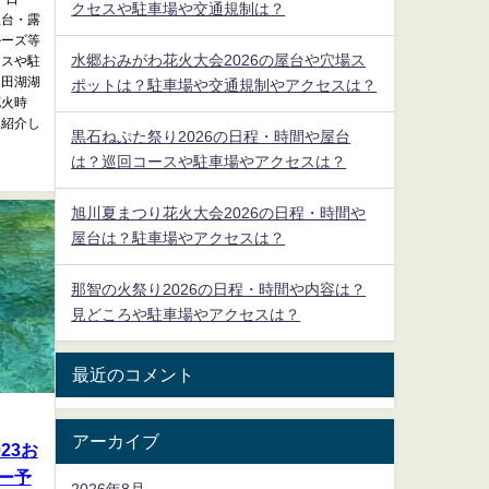
クセスや駐車場や交通規制は？
屋台・露
ルーズ等
水郷おみがわ花火大会2026の屋台や穴場ス
セスや駐
和田湖湖
ポットは？駐車場や交通規制やアクセスは？
花火時
て紹介し
黒石ねぷた祭り2026の日程・時間や屋台
は？巡回コースや駐車場やアクセスは？
旭川夏まつり花火大会2026の日程・時間や
屋台は？駐車場やアクセスは？
那智の火祭り2026の日程・時間や内容は？
見どころや駐車場やアクセスは？
最近のコメント
アーカイブ
23お
ー予
2026年8月