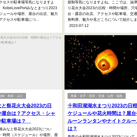
クセスや駐車場等気になりますよ
規制等気になりますよね。ここでは、油
obeLovePortみなとまつり2023
り花火大会2023の日程・時間や場所、穴
ジュールや場所、屋台の出店、魅力
台・露店の出店、アクセスや駐車場、交
クセスや駐車場につ...
有料席、魅力や見どころについて紹介します
2023-07-12
島根・鳥取・山口
青森・岩手・秋田・宮城・山形・福島
と祭花火大会2023の日
十和田湖湖水まつり2023の日
や屋台は？アクセス・シャ
ケジュールや花火時間は？屋台
や駐車場は？
ルーンランタンやナイトクルー
は？
港みなと祭花火大会2023につい
・時間（スケジュール）や場所、屋
青森の十和田湖湖水まつり2023について