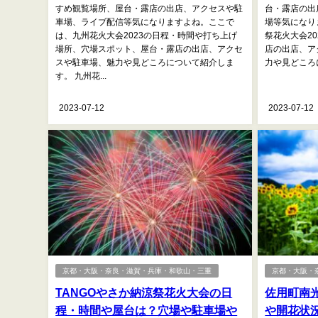
すめ観覧場所、屋台・露店の出店、アクセスや駐
台・露店の出
車場、ライブ配信等気になりますよね。ここで
場等気になり
は、九州花火大会2023の日程・時間や打ち上げ
祭花火大会2
場所、穴場スポット、屋台・露店の出店、アクセ
店の出店、ア
スや駐車場、魅力や見どころについて紹介しま
力や見どころに
す。 九州花...
2023-07-12
2023-07-12
京都・大阪・奈良・滋賀・兵庫・和歌山・三重
京都・大阪・
TANGOやさか納涼祭花火大会の日
佐用町南光
程・時間や屋台は？穴場や駐車場や
や開花状