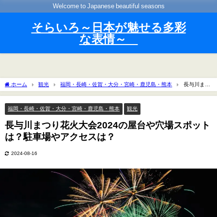
Welcome to Japanese beautiful seasons
そらいろ～日本が魅せる多彩
な表情～
ホーム
観光
福岡・長崎・佐賀・大分・宮崎・鹿児島・熊本
長与川まつ
り花火大会2024の屋台や穴場スポットは？駐車場やアクセスは？
福岡・長崎・佐賀・大分・宮崎・鹿児島・熊本
観光
長与川まつり花火大会2024の屋台や穴場スポット
は？駐車場やアクセスは？
2024-08-16