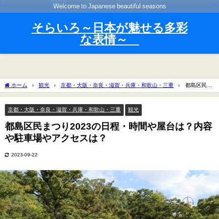
Welcome to Japanese beautiful seasons
そらいろ～日本が魅せる多彩
な表情～
ホーム
観光
京都・大阪・奈良・滋賀・兵庫・和歌山・三重
都島区民ま
つり2023の日程・時間や屋台は？内容や駐車場やアクセスは？
京都・大阪・奈良・滋賀・兵庫・和歌山・三重
観光
都島区民まつり2023の日程・時間や屋台は？内容
や駐車場やアクセスは？
2023-09-22