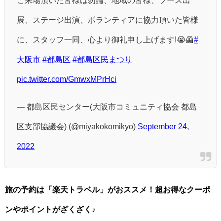
ご来場頂いた皆様は勿論、地域の皆様、ブース出
展、ステージ出演、ボランティアに協力頂いた皆様
に、スタッフ一同、心より御礼申し上げます!😭🦺
#
大阪市
#都島区
#都島区民まつり
pic.twitter.com/GmwxMPrHci
— 都島区民センター(大阪市コミュニティ協会 都島
区支部協議会) (@miyakokomikyo)
September 24,
2022
旅の予約は「楽天トラベル」がおススメ！超お得なクーポ
ンやポイントがざくざく♪