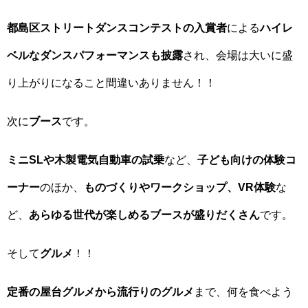
都島区ストリートダンスコンテストの入賞者
による
ハイレ
ベルなダンスパフォーマンスも披露
され、会場は大いに盛
り上がりになること間違いありません！！
次に
ブース
です。
ミニSLや木製電気自動車の試乗
など、
子ども向けの体験コ
ーナー
のほか、
ものづくりやワークショップ、VR体験
な
ど、
あらゆる世代が楽しめるブースが盛りだくさん
です。
そして
グルメ
！！
定番の屋台グルメから流行りのグルメ
まで、何を食べよう