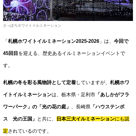
さっぽろホワイトイルミネーション
「
札幌ホワイトイルミネーション2025-2026
」は、
今回で
45回目
を迎える、歴史あるイルミネーションイベントで
す。
札幌の冬を彩る風物詩として定着
していますが、
札幌ホワ
イトイルミネーション
は、栃木県・足利市
「あしかがフラ
ワーパーク」の「光の花の庭」
、長崎県
「ハウステンボ
ス 光の王国」
と共に、
日本三大イルミネーション
にも認
定
されているのです。