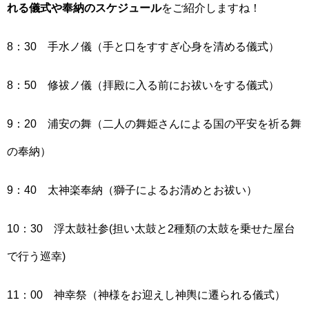
れる儀式や奉納のスケジュール
をご紹介しますね！
8：30 手水ノ儀（手と口をすすぎ心身を清める儀式）
8：50 修祓ノ儀（拝殿に入る前にお祓いをする儀式）
9：20 浦安の舞（二人の舞姫さんによる国の平安を祈る舞
の奉納）
9：40 太神楽奉納（獅子によるお清めとお祓い）
10：30 浮太鼓社参(担い太鼓と2種類の太鼓を乗せた屋台
で行う巡幸)
11：00 神幸祭（神様をお迎えし神輿に遷られる儀式）