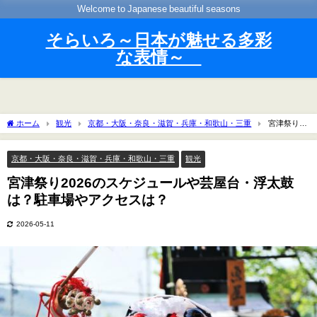
Welcome to Japanese beautiful seasons
そらいろ～日本が魅せる多彩
な表情～
ホーム
観光
京都・大阪・奈良・滋賀・兵庫・和歌山・三重
宮津祭り
2026のスケジュールや芸屋台・浮太鼓は？駐車場やアクセスは？
京都・大阪・奈良・滋賀・兵庫・和歌山・三重
観光
宮津祭り2026のスケジュールや芸屋台・浮太鼓
は？駐車場やアクセスは？
2026-05-11