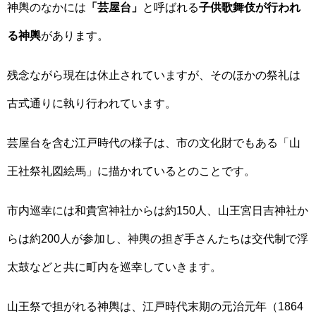
神輿のなかには
「芸屋台」
と呼ばれる
子供歌舞伎が行われ
る神輿
があります。
残念ながら現在は休止されていますが、そのほかの祭礼は
古式通りに執り行われています。
芸屋台を含む江戸時代の様子は、市の文化財でもある「山
王社祭礼図絵馬」に描かれているとのことです。
市内巡幸には和貴宮神社からは約150人、山王宮日吉神社か
らは約200人が参加し、神輿の担ぎ手さんたちは交代制で浮
太鼓などと共に町内を巡幸していきます。
山王祭で担がれる神輿は、江戸時代末期の元治元年（1864