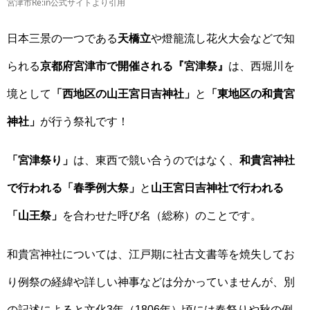
宮津市Re:in公式サイトより引用
日本三景の一つである
天橋立
や燈籠流し花火大会などで知
られる
京都府宮津市で開催される『宮津祭』
は、西堀川を
境として
「西地区の山王宮日吉神社」
と
「東地区の和貴宮
神社」
が行う祭礼です！
「宮津祭り」
は、東西で競い合うのではなく、
和貴宮神社
で行われる「春季例大祭」
と
山王宮日吉神社で行われる
「山王祭」
を合わせた呼び名（総称）のことです。
和貴宮神社については、江戸期に社古文書等を焼失してお
り例祭の経緯や詳しい神事などは分かっていませんが、別
の記述によると文化3年（1806年）頃には春祭りや秋の例