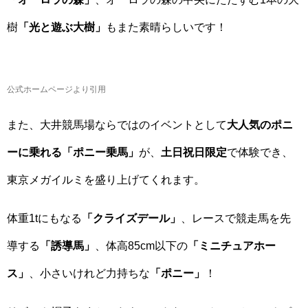
樹
「光と遊ぶ大樹」
もまた素晴らしいです！
公式ホームページより引用
また、大井競馬場ならではのイベントとして
大人気のポニ
ーに乗れる「ポニー乗馬」
が、
土日祝日限定
で体験でき、
東京メガイルミを盛り上げてくれます。
体重1tにもなる
「クライズデール」
、レースで競走馬を先
導する
「誘導馬」
、体高85cm以下の
「ミニチュアホー
ス」
、小さいけれど力持ちな
「ポニー」
！