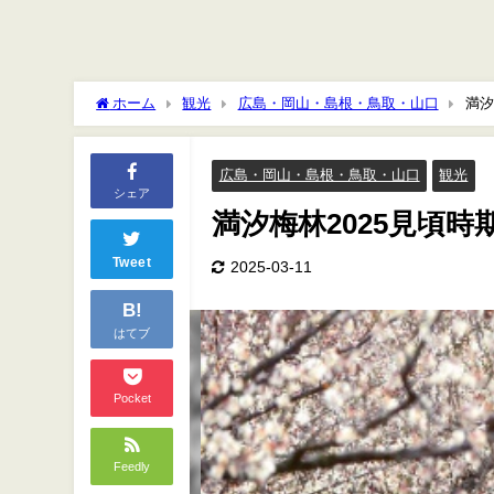
ホーム
観光
広島・岡山・島根・鳥取・山口
満汐
広島・岡山・島根・鳥取・山口
観光
シェア
満汐梅林2025見頃
Tweet
2025-03-11
B!
はてブ
Pocket
Feedly