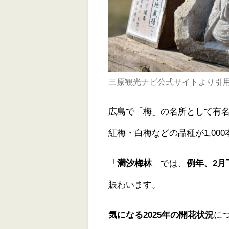
三原観光ナビ公式サイトより引
広島で「梅」の名所として有
紅梅・白梅などの品種が1,00
「
満汐梅林
」
では、
例年、2
賑わいます。
気になる2025年の開花状況
に