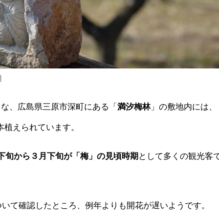
用
名な、広島県三原市深町にある
「
満汐梅林
」
の敷地内には、
0本植えられています。
月下旬から３月下旬が「梅」の見頃時期
として多くの観光客
ついて確認したところ、例年よりも開花が遅いようです。