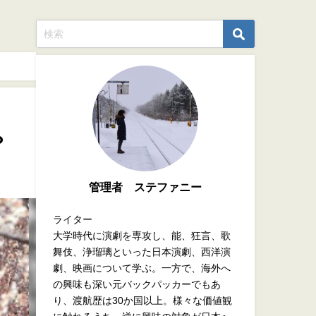
？
管理者 ステファニー
ライター
大学時代に演劇を専攻し、能、狂言、歌
舞伎、浄瑠璃といった日本演劇、西洋演
劇、映画について学ぶ。一方で、海外へ
の興味も深い元バックパッカーでもあ
り、渡航歴は30か国以上。様々な価値観