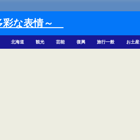
多彩な表情～
北海道
観光
芸能
復興
旅行一般
お土産