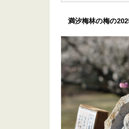
満汐梅林の梅の20