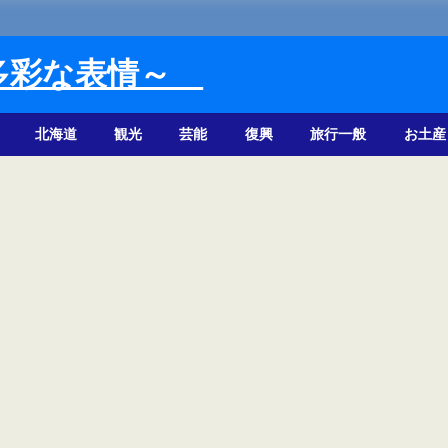
多彩な表情～
北海道
観光
芸能
復興
旅行一般
お土産