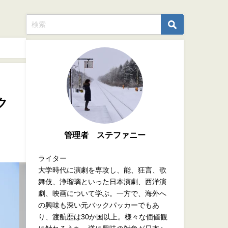
ク
管理者 ステファニー
ライター
大学時代に演劇を専攻し、能、狂言、歌
舞伎、浄瑠璃といった日本演劇、西洋演
劇、映画について学ぶ。一方で、海外へ
の興味も深い元バックパッカーでもあ
り、渡航歴は30か国以上。様々な価値観