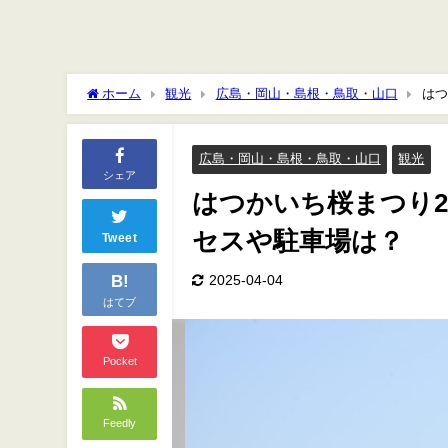
ホーム
観光
広島・岡山・島根・鳥取・山口
はつ
広島・岡山・島根・鳥取・山口
観光
シェア
はつかいち桜まつり2
セスや駐車場は？
Tweet
B!
2025-04-04
はてブ
Pocket
Feedly