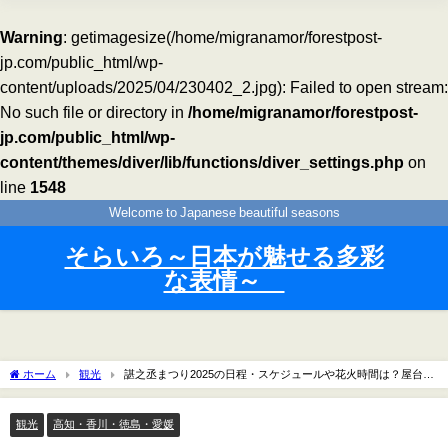
Warning
: getimagesize(/home/migranamor/forestpost-
jp.com/public_html/wp-
content/uploads/2025/04/230402_2.jpg): Failed to open stream:
No such file or directory in
/home/migranamor/forestpost-
jp.com/public_html/wp-
content/themes/diver/lib/functions/diver_settings.php
on
line
1548
Welcome to Japanese beautiful seasons
そらいろ～日本が魅せる多彩
な表情～
ホーム
観光
諶之丞まつり2025の日程・スケジュールや花火時間は？屋台や
駐車場やアクセスは？
観光
高知・香川・徳島・愛媛