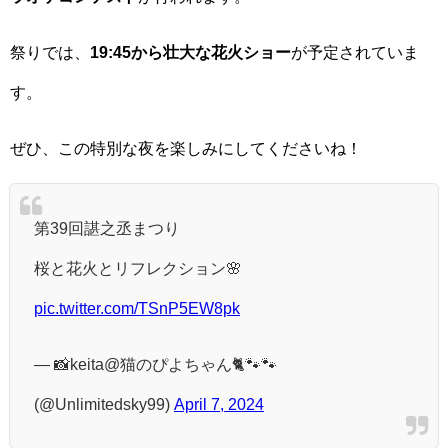
祭りでは、
19:45から壮大な花火ショー
が予定されていま
す。
ぜひ、この特別な夜を楽しみにしてくださいね！
第39回諶之丞まつり
桜と花火とリフレクション🌸
pic.twitter.com/TSnP5EW8pk
— 📸keita@猫のぴよちゃん🐈🐾🐾
(@Unlimitedsky99)
April 7, 2024