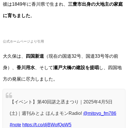
彼は1849年に香川県で生まれ、
三豊市出身の大地主の家庭
に育ちました
。
公式ホームページより引用
大久保は、
四国新道
（現在の国道32号、国道33号等の前
身）、
香川用水
、そして
瀬戸大橋の建設を提唱
し、四国地
方の発展に尽力しました。
【イベント】第40回諶之丞まつり｜2025年4月5日
(土)｜週刊みとよ ほんまモンRadio!
@mitoyo_fm786
#note
https://t.co/djBWofQqW5