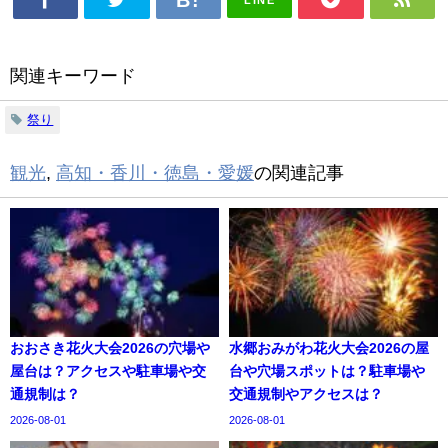
関連キーワード
祭り
観光
,
高知・香川・徳島・愛媛
の関連記事
おおさき花火大会2026の穴場や
水郷おみがわ花火大会2026の屋
屋台は？アクセスや駐車場や交
台や穴場スポットは？駐車場や
通規制は？
交通規制やアクセスは？
2026-08-01
2026-08-01