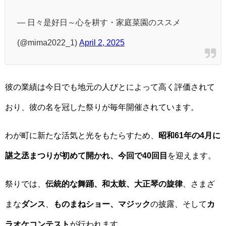
— 日々是好日～心を耕す・家庭菜園のススメ
(@mima2022_1)
April 2, 2025
彼の業績は今日でも地元の人びとによって高く評価されて
おり、彼の名を冠した祭りが毎年開催されています。
わが町に新たな活気と光をもたらすため、
昭和61年の4月に
諶之丞まつりが初めて開かれ、今回で40回目
を迎えます。
祭りでは、
伝統的な舞踊、和太鼓、大正琴の旋律
、さまざ
まな
ダンス
、
ものまねショー、マジック
の披露、そして
カ
ラオケコンテスト
が行われます。