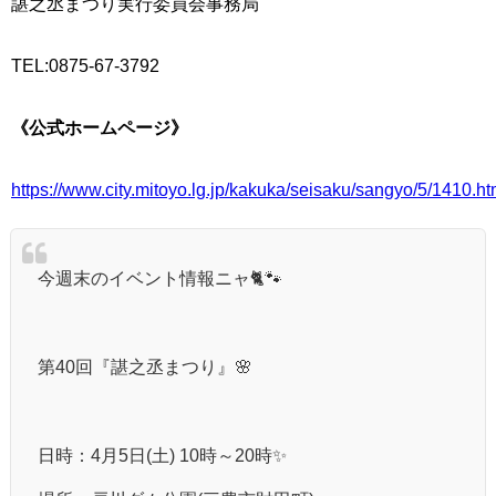
諶之丞まつり実行委員会事務局
TEL:0875-67-3792
《公式ホームページ》
https://www.city.mitoyo.lg.jp/kakuka/seisaku/sangyo/5/1410.ht
今週末のイベント情報ニャ🐈🐾
第40回『諶之丞まつり』🌸
日時：4月5日(土) 10時～20時✨️