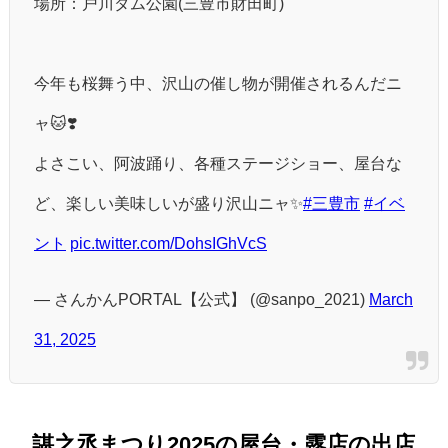
場所：戸川ダム公園(三豊市財田町)
今年も桜舞う中、沢山の催し物が開催されるんだニ
ャ🐱❣️
よさこい、阿波踊り、各種ステージショー、屋台な
ど、楽しい美味しいが盛り沢山ニャ✨️
#三豊市
#イベ
ント
pic.twitter.com/DohsIGhVcS
— さんかんPORTAL【公式】 (@sanpo_2021)
March
31, 2025
諶之丞まつり2025の屋台・露店の出店