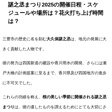
諶之丞まつり2025の開催日程・スケ
ジュールや場所は？花火打ち上げ時間
は？
三豊市の歴史に名を刻む
大久保諶之丞
は、地元の発展に大
きく貢献した人物です。
彼の努力は四国新道の建設や香川用水の開発、さらには瀬
戸大橋の計画提案に至るまで、香川県及び四国地方の進歩
に不可欠でした。
これらの功績を称え、
桜の美しい季節に開催される諶之丞
まつり
は、彼の遺したものを讃えるためにとても大切にさ