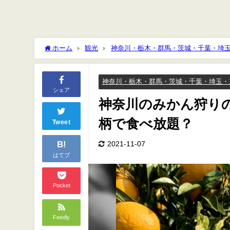
ホーム
観光
神奈川・栃木・群馬・茨城・千葉・埼
放題？
神奈川・栃木・群馬・茨城・千葉・埼玉・
シェア
神奈川のみかん狩りの
柄で食べ放題？
Tweet
B!
2021-11-07
はてブ
Pocket
Feedly