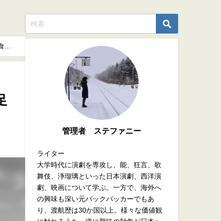
食べ
足
管理者 ステファニー
ライター
大学時代に演劇を専攻し、能、狂言、歌
舞伎、浄瑠璃といった日本演劇、西洋演
劇、映画について学ぶ。一方で、海外へ
の興味も深い元バックパッカーでもあ
り、渡航歴は30か国以上。様々な価値観