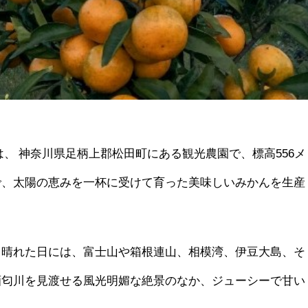
は、 神奈川県足柄上郡松田町にある観光農園で、標高556メ
で、太陽の恵みを一杯に受けて育った美味しいみかんを生産
、晴れた日には、富士山や箱根連山、相模湾、伊豆大島、そ
酒匂川を見渡せる風光明媚な絶景のなか、ジューシーで甘い