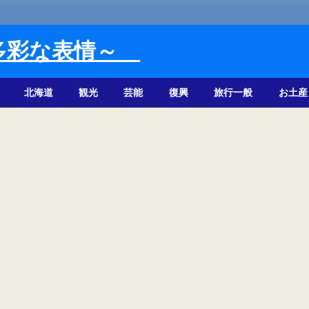
多彩な表情～
北海道
観光
芸能
復興
旅行一般
お土産