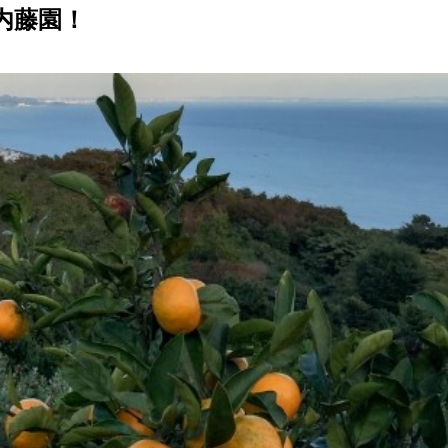
内藤園
！