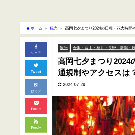
ホーム
観光
高岡七夕まつり2024の日程・花火時
観光
金沢・富山・福井・長野・新潟・
シェア
高岡七夕まつり202
通規制やアクセス
Tweet
B!
2024-07-29
はてブ
Pocket
Feedly