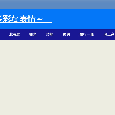
多彩な表情～
北海道
観光
芸能
復興
旅行一般
お土産