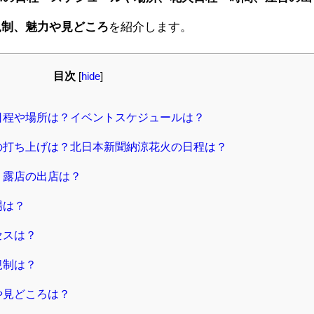
規制、魅力や見どころ
を紹介します。
目次
[
hide
]
催日程や場所は？イベントスケジュールは？
火の打ち上げは？北日本新聞納涼花火の日程は？
・露店の出店は？
場は？
セスは？
規制は？
や見どころは？