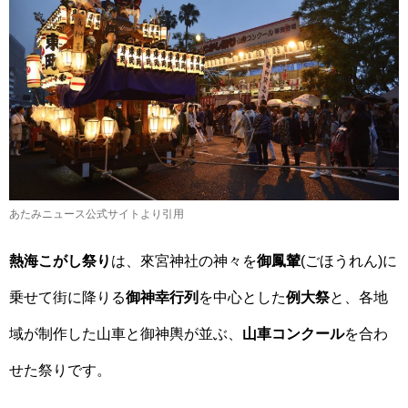
あたみニュース公式サイトより引用
熱海こがし祭り
は、來宮神社の神々を
御鳳輦
(ごほうれん)に
乗せて街に降りる
御神幸行列
を中心とした
例大祭
と、各地
域が制作した山車と御神輿が並ぶ、
山車コンクール
を合わ
せた祭りです。