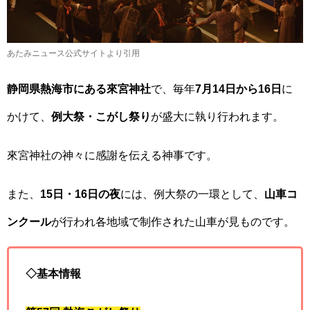
あたみニュース公式サイトより引用
静岡県熱海市にある來宮神社
で、毎年
7月14日から16日
に
かけて、
例大祭・こがし祭り
が盛大に執り行われます。
來宮神社の神々に感謝を伝える神事です。
また、
15日・16日の夜
には、例大祭の一環として、
山車コ
ンクール
が行われ各地域で制作された山車が見ものです。
◇基本情報