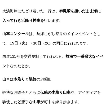
大浜海岸にたどり着いた一行は、
御鳳輦を担いだまま海に
入って行き浜降り神事
を行います。
山車コンクール
は、熱海こがし祭りのメインイベントとし
て、
15日（火）・16日（水）
の両日に行われます。
国道135号を交通規制して行われる、
熱海で一番盛大なイベ
ント
なのだとか。
山車は
木彫り
と
装飾
の2種類。
軽快なお囃子とともに
伝統の木彫り山車
や、アイディアを
駆使した
ど派手な山車
が町中を練り歩きます。