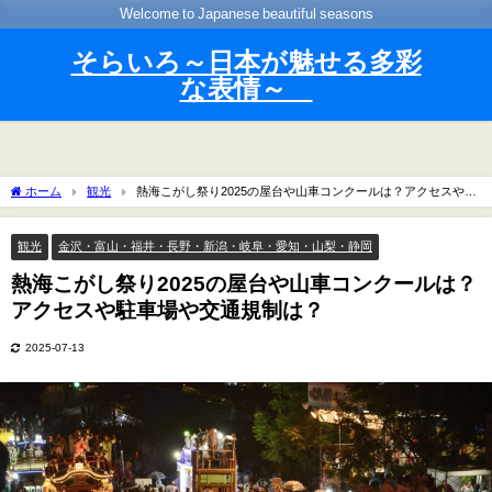
Welcome to Japanese beautiful seasons
そらいろ～日本が魅せる多彩
な表情～
ホーム
観光
熱海こがし祭り2025の屋台や山車コンクールは？アクセスや駐
車場や交通規制は？
観光
金沢・富山・福井・長野・新潟・岐阜・愛知・山梨・静岡
熱海こがし祭り2025の屋台や山車コンクールは？
アクセスや駐車場や交通規制は？
2025-07-13