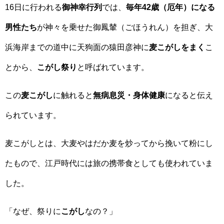
16日に行われる
御神幸行列
では、
毎年42歳（厄年）になる
男性たち
が神々を乗せた御鳳輦（ごほうれん）を担ぎ、大
浜海岸までの道中に天狗面の猿田彦神に
麦こがしをまく
こ
とから、
こがし祭り
と呼ばれています。
この
麦こがし
に触れると
無病息災・身体健康
になると伝え
られています。
麦こがしとは、大麦やはだか麦を炒ってから挽いて粉にし
たもので、江戸時代には旅の携帯食としても使われていま
した。
「なぜ、祭りに
こがし
なの？」