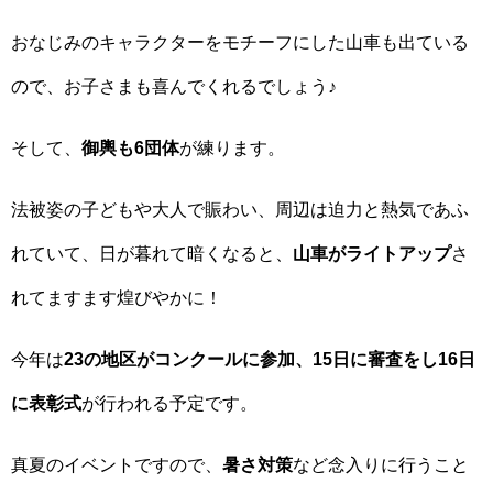
おなじみのキャラクターをモチーフにした山車も出ている
ので、お子さまも喜んでくれるでしょう♪
そして、
御輿も6団体
が練ります。
法被姿の子どもや大人で賑わい、周辺は迫力と熱気であふ
れていて、日が暮れて暗くなると、
山車がライトアップ
さ
れてますます煌びやかに！
今年は
23の地区がコンクールに参加、15日に審査をし16日
に表彰式
が行われる予定です。
真夏のイベントですので、
暑さ対策
など念入りに行うこと