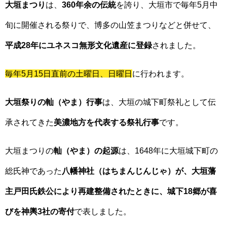
大垣まつり
は、
360年余の伝統
を誇り、大垣市で毎年5月中
旬に開催される祭りで、博多の山笠まつりなどと併せて、
平成28年にユネスコ無形文化遺産に登録
されました。
毎年5月15日直前の土曜日、日曜日
に行われます。
大垣祭りの軕（やま）行事
は、大垣の城下町祭礼として伝
承されてきた
美濃地方を代表する祭礼行事
です。
大垣まつりの
軕（やま）の起源
は、1648年に大垣城下町の
総氏神であった
八幡神社（はちまんじんじゃ）が、大垣藩
主戸田氏鉄公により再建整備されたときに、城下18郷が喜
びを神輿3社の寄付
で表しました。