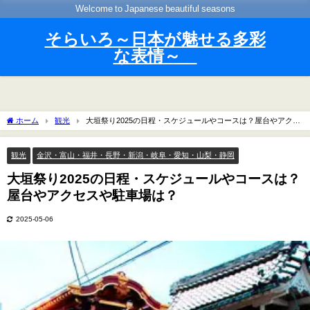
Welcome to Japanese beautiful seasons
そらいろ～日本が魅せる多彩
な表情～
ホーム
観光
大垣祭り2025の日程・スケジュールやコースは？屋台やアクセ
スや駐車場は？
観光
金沢・富山・福井・長野・新潟・岐阜・愛知・山梨・静岡
大垣祭り2025の日程・スケジュールやコースは？
屋台やアクセスや駐車場は？
2025-05-06