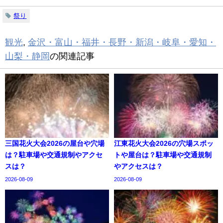
祭り
観光
,
金沢・富山・福井・長野・新潟・岐阜・愛知・
山梨・静岡
の関連記事
三国花火大会2026の屋台や穴場
江東花火大会2026の穴場スポッ
は？駐車場や交通規制やアクセ
トや屋台は？駐車場や交通規制
スは？
やアクセスは？
2026-08-09
2026-08-09