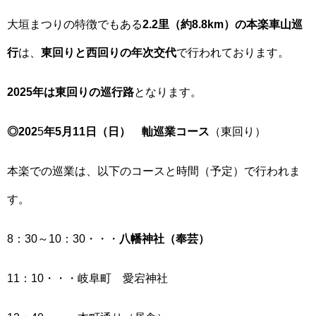
大垣まつりの特徴でもある
2.2里（約8.8km）の本楽車山巡
行
は、
東回りと西回りの年次交代
で行われております。
2025年は東回りの巡行路
となります。
◎202
5
年5月11日（日） 軕巡業コース
（東回り）
本楽での巡業は、以下のコースと時間（予定）で行われま
す。
8：30～10：30・・・
八幡神社（奉芸）
11：10・・・岐阜町 愛宕神社