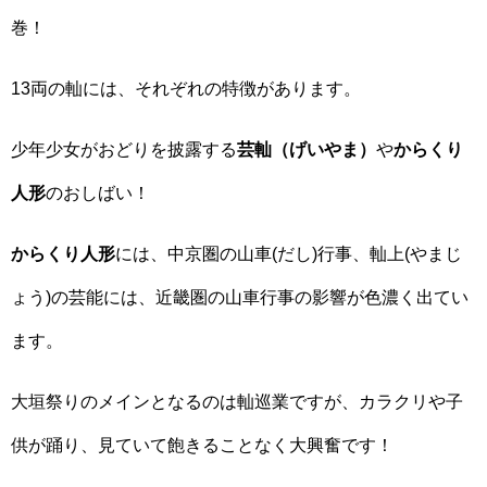
巻！
13両の軕には、それぞれの特徴があります。
少年少女がおどりを披露する
芸軕（げいやま）
や
からくり
人形
のおしばい！
からくり人形
には、中京圏の山車(だし)行事、軕上(やまじ
ょう)の芸能には、近畿圏の山車行事の影響が色濃く出てい
ます。
大垣祭りのメインとなるのは軕巡業ですが、カラクリや子
供が踊り、見ていて飽きることなく大興奮です！