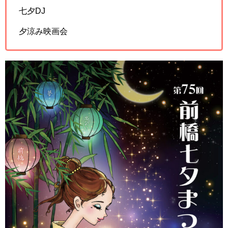
七夕DJ
夕涼み映画会