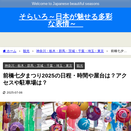
Welcome to Japanese beautiful seasons
そらいろ～日本が魅せる多彩
な表情～
ホーム
観光
神奈川・栃木・群馬・茨城・千葉・埼玉・東京
前橋七夕ま
つり2025の日程・時間や屋台は？アクセスや駐車場は？
神奈川・栃木・群馬・茨城・千葉・埼玉・東京
観光
前橋七夕まつり2025の日程・時間や屋台は？アク
セスや駐車場は？
2025-07-06