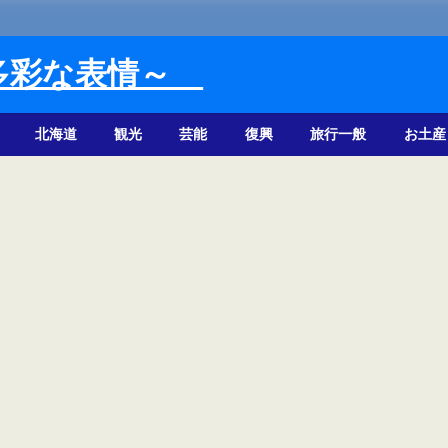
多彩な表情～
北海道
観光
芸能
復興
旅行一般
お土産