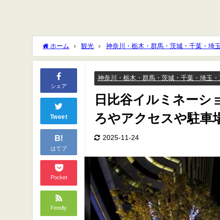
ホーム
観光
神奈川・栃木・群馬・茨城・千葉・埼
セスや駐車場は？
神奈川・栃木・群馬・茨城・千葉・埼玉・
シェア
日比谷イルミネーショ
ろやアクセスや駐車
Tweet
B!
2025-11-24
はてブ
Pocket
Feedly