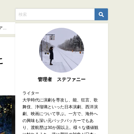
アク
こ
管理者 ステファニー
ライター
大学時代に演劇を専攻し、能、狂言、歌
舞伎、浄瑠璃といった日本演劇、西洋演
劇、映画について学ぶ。一方で、海外へ
の興味も深い元バックパッカーでもあ
り、渡航歴は30か国以上。様々な価値観