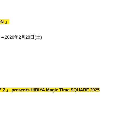
ON 」
～2026年2月28日(土)
sents HIBIYA Magic Time SQUARE 2025