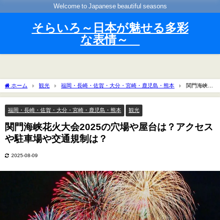
Welcome to Japanese beautiful seasons
そらいろ～日本が魅せる多彩
な表情～
ホーム
観光
福岡・長崎・佐賀・大分・宮崎・鹿児島・熊本
関門海峡花
火大会2025の穴場や屋台は？アクセスや駐車場や交通規制は？
福岡・長崎・佐賀・大分・宮崎・鹿児島・熊本
観光
関門海峡花火大会2025の穴場や屋台は？アクセス
や駐車場や交通規制は？
2025-08-09