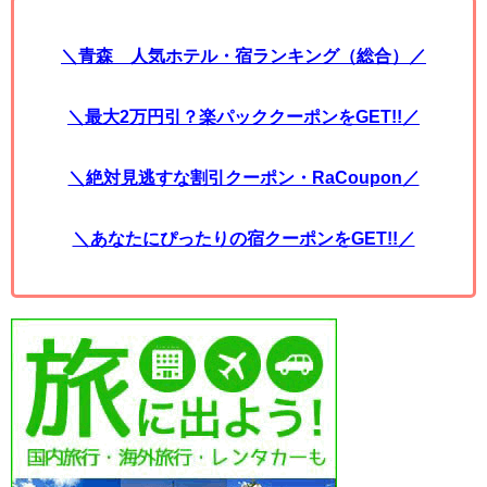
＼青森 人気ホテル・宿ランキング（総合）／
＼最大2万円引？楽パッククーポンをGET!!／
＼絶対見逃すな割引クーポン・RaCoupon／
＼あなたにぴったりの宿クーポンをGET!!／