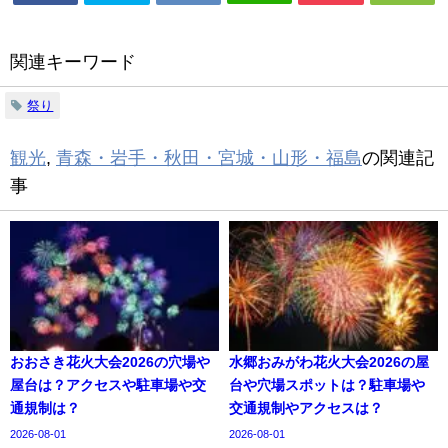
関連キーワード
祭り
観光
,
青森・岩手・秋田・宮城・山形・福島
の関連記
事
おおさき花火大会2026の穴場や
水郷おみがわ花火大会2026の屋
屋台は？アクセスや駐車場や交
台や穴場スポットは？駐車場や
通規制は？
交通規制やアクセスは？
2026-08-01
2026-08-01