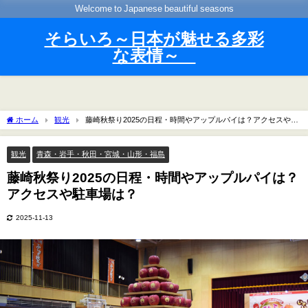
Welcome to Japanese beautiful seasons
そらいろ～日本が魅せる多彩
な表情～
ホーム
観光
藤崎秋祭り2025の日程・時間やアップルパイは？アクセスや駐
車場は？
観光
青森・岩手・秋田・宮城・山形・福島
藤崎秋祭り2025の日程・時間やアップルパイは？
アクセスや駐車場は？
2025-11-13