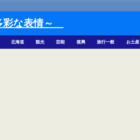
多彩な表情～
北海道
観光
芸能
復興
旅行一般
お土産