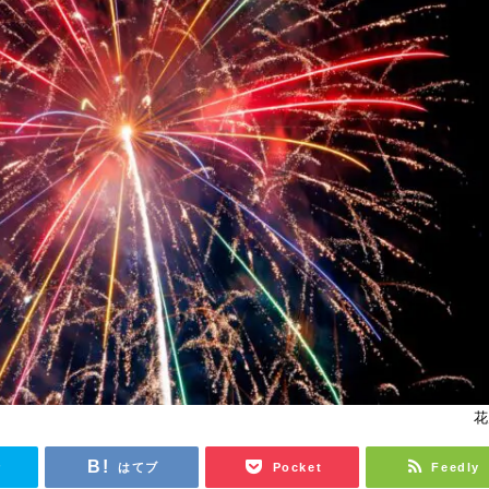
花
r
はてブ
Pocket
Feedly