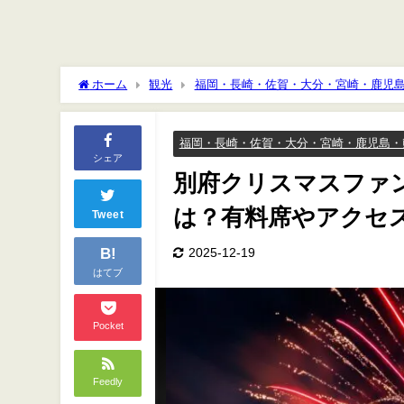
ホーム
観光
福岡・長崎・佐賀・大分・宮崎・鹿児
やアクセスや駐車場は？
福岡・長崎・佐賀・大分・宮崎・鹿児島・
シェア
別府クリスマスファン
は？有料席やアクセ
Tweet
B!
2025-12-19
はてブ
Pocket
Feedly