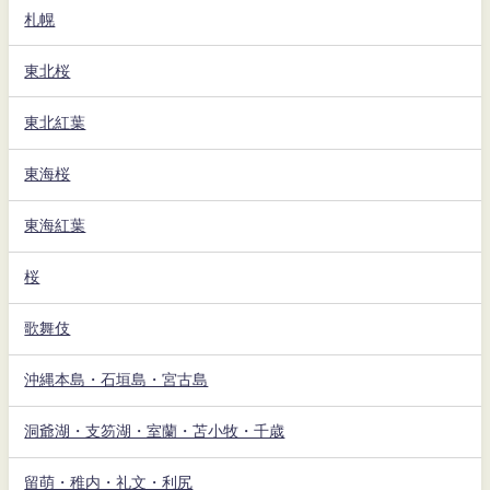
札幌
東北桜
東北紅葉
東海桜
東海紅葉
桜
歌舞伎
沖縄本島・石垣島・宮古島
洞爺湖・支笏湖・室蘭・苫小牧・千歳
留萌・稚内・礼文・利尻