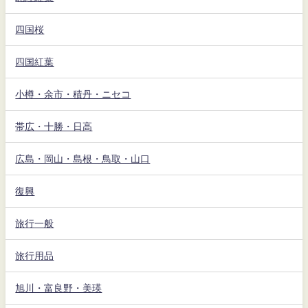
四国桜
四国紅葉
小樽・余市・積丹・ニセコ
帯広・十勝・日高
広島・岡山・島根・鳥取・山口
復興
旅行一般
旅行用品
旭川・富良野・美瑛