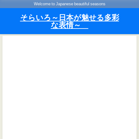
Welcome to Japanese beautiful seasons
そらいろ～日本が魅せる多彩
な表情～