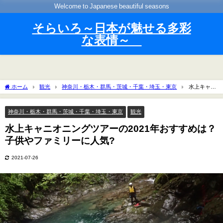
Welcome to Japanese beautiful seasons
そらいろ～日本が魅せる多彩
な表情～
ホーム
観光
神奈川・栃木・群馬・茨城・千葉・埼玉・東京
水上キャニ
オニングツアーの2021年おすすめは？子供やファミリーに人気?
神奈川・栃木・群馬・茨城・千葉・埼玉・東京
観光
水上キャニオニングツアーの2021年おすすめは？
子供やファミリーに人気?
2021-07-26