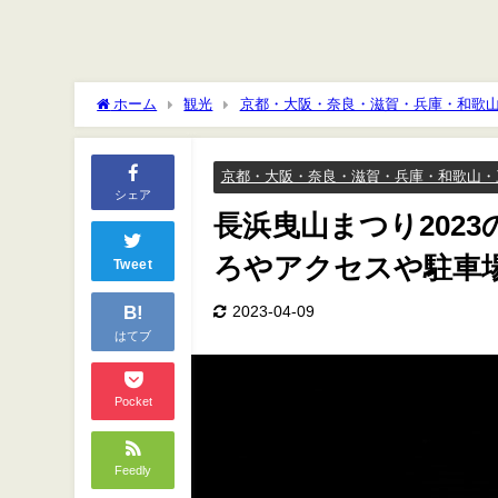
ホーム
観光
京都・大阪・奈良・滋賀・兵庫・和歌
セスや駐車場は？
京都・大阪・奈良・滋賀・兵庫・和歌山・
シェア
長浜曳山まつり202
ろやアクセスや駐車
Tweet
B!
2023-04-09
はてブ
Pocket
Feedly