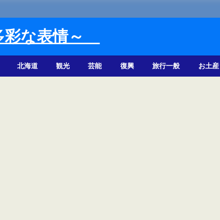
多彩な表情～
北海道
観光
芸能
復興
旅行一般
お土産