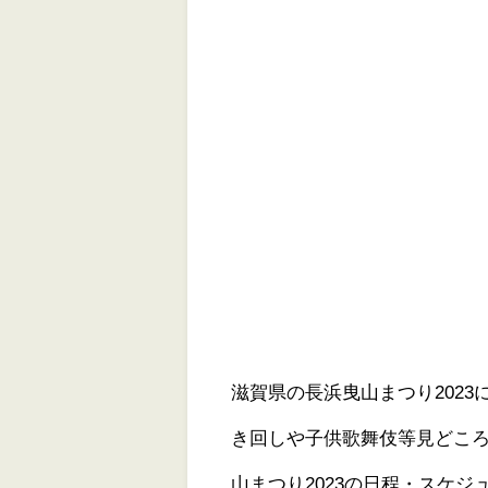
滋賀県の長浜曳山まつり202
き回しや子供歌舞伎等見どこ
山まつり2023の日程・スケ