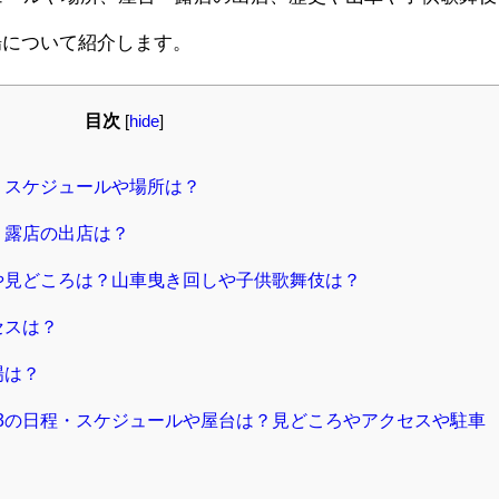
場について紹介します。
目次
[
hide
]
・スケジュールや場所は？
・露店の出店は？
史や見どころは？山車曳き回しや子供歌舞伎は？
セスは？
場は？
23の日程・スケジュールや屋台は？見どころやアクセスや駐車